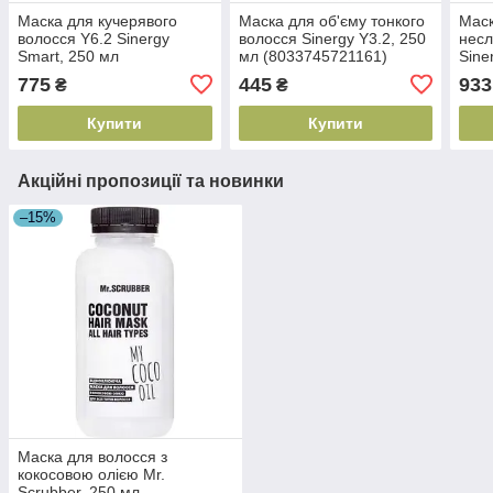
Маска для кучерявого
Маска для об'єму тонкого
Маск
волосся Y6.2 Sinergy
волосся Sinergy Y3.2, 250
несл
Smart, 250 мл
мл (8033745721161)
Sine
(8033745721789)
Mask
775
445
933
₴
₴
(803
Купити
Купити
Акційні пропозиції та новинки
–15%
Маска для волосся з
кокосовою олією Mr.
Scrubber, 250 мл