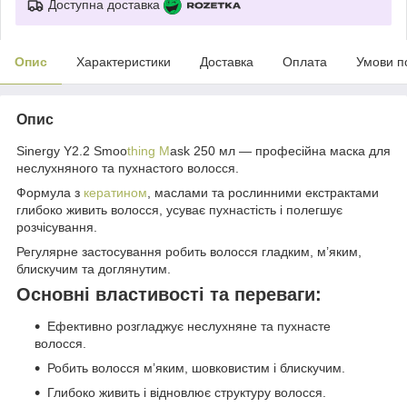
Доступна доставка
Опис
Характеристики
Доставка
Оплата
Умови п
Опис
Sinergy Y2.2 Smoo
thing M
ask 250 мл — професійна маска для
неслухняного та пухнастого волосся.
Формула з
кератином
, маслами та рослинними екстрактами
глибоко живить волосся, усуває пухнастість і полегшує
розчісування.
Регулярне застосування робить волосся гладким, м’яким,
блискучим та доглянутим.
Основні властивості та переваги:
Ефективно розгладжує неслухняне та пухнасте
волосся.
Робить волосся м’яким, шовковистим і блискучим.
Глибоко живить і відновлює структуру волосся.