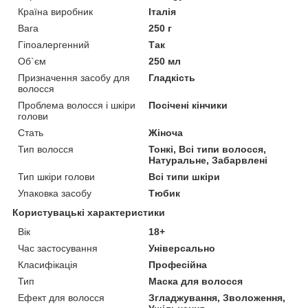
Країна виробник
Італія
Вага
250 г
Гіпоалергенний
Так
Об`єм
250 мл
Призначення засобу для
Гладкість
волосся
Проблема волосся і шкіри
Посічені кінчики
голови
Стать
Жіноча
Тип волосся
Тонкі, Всі типи волосся,
Натуральне, Забарвлені
Тип шкіри голови
Всі типи шкіри
Упаковка засобу
Тюбик
Користувацькі характеристики
Вік
18+
Час застосування
Універсально
Класифікація
Професійна
Тип
Маска для волосся
Ефект для волосся
Згладжування, Зволоження,