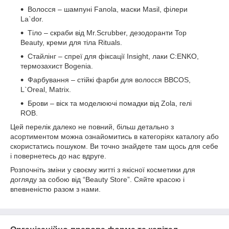
Волосся – шампуні Fanola, маски Masil, філери
La`dor.
Тіло – скраби від Mr.Scrubber, дезодоранти Top
Beauty, креми для тіла Rituals.
Стайлінг – спреї для фіксації Insight, лаки C:ENKO,
термозахист Bogenia.
Фарбування – стійкі фарби для волосся BBCOS,
L`Oreal, Matrix.
Брови – віск та моделюючі помадки від Zola, гелі
ROB.
Цей перелік далеко не повний, більш детально з
асортиментом можна ознайомитись в категоріях каталогу або
скористатись пошуком. Ви точно знайдете там щось для себе
і повернетесь до нас вдруге.
Розпочніть зміни у своєму житті з якісної косметики для
догляду за собою від “Beauty Store”. Сяйте красою і
впевненістю разом з нами.