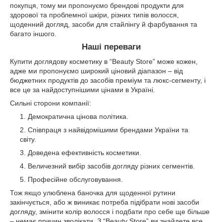
покупця, тому ми пропонуємо брендові продукти для
здорової та проблемної шкіри, різних типів волосся,
щоденний догляд, засоби для стайлінгу й фарбування та
багато іншого.
Наші переваги
Купити доглядову косметику в “Beauty Store” може кожен,
адже ми пропонуємо широкий ціновий діапазон – від
бюджетних продуктів до засобів преміум та люкс-сегменту, і
все це за найдоступнішими цінами в Україні.
Сильні сторони компанії:
Демократична цінова політика.
Співпраця з найвідомішими брендами України та
світу.
Доведена ефективність косметики.
Величезний вибір засобів догляду різних сегментів.
Професійне обслуговування.
Тож якщо улюблена баночка для щоденної рутини
закінчується, або ж виникає потреба підібрати нові засоби
догляду, змінити колір волосся і подбати про себе ще більше
– немає причин зволікати. З “Beauty Store” ви знайдете все,