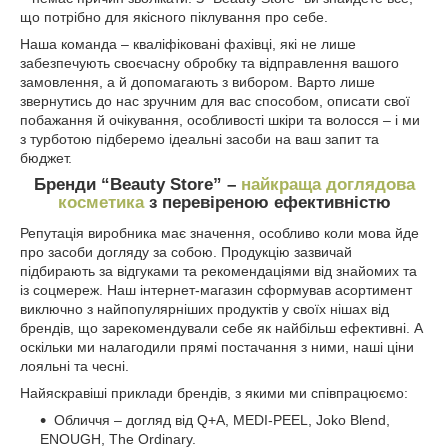
що потрібно для якісного піклування про себе.
Наша команда – кваліфіковані фахівці, які не лише
забезпечують своєчасну обробку та відправлення вашого
замовлення, а й допомагають з вибором. Варто лише
звернутись до нас зручним для вас способом, описати свої
побажання й очікування, особливості шкіри та волосся – і ми
з турботою підберемо ідеальні засоби на ваш запит та
бюджет.
Бренди “Beauty Store” –
найкраща доглядова
косметика
з перевіреною ефективністю
Репутація виробника має значення, особливо коли мова йде
про засоби догляду за собою. Продукцію зазвичай
підбирають за відгуками та рекомендаціями від знайомих та
із соцмереж. Наш інтернет-магазин сформував асортимент
виключно з найпопулярніших продуктів у своїх нішах від
брендів, що зарекомендували себе як найбільш ефективні. А
оскільки ми налагодили прямі постачання з ними, наші ціни
лояльні та чесні.
Найяскравіші приклади брендів, з якими ми співпрацюємо:
Обличчя – догляд від Q+A, MEDI-PEEL, Joko Blend,
ENOUGH, The Ordinary.