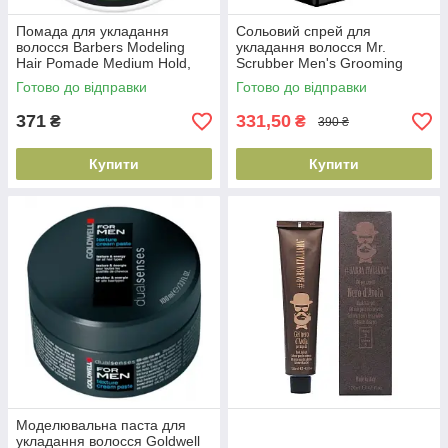
Помада для укладання
Сольовий спрей для
волосся Barbers Modeling
укладання волосся Mr.
Hair Pomade Medium Hold,
Scrubber Men's Grooming
100 мл (4823109403062)
Routine, 150 мл
Готово до відправки
Готово до відправки
(4820200232751)
371
331,50
₴
₴
390 ₴
Купити
Купити
Моделювальна паста для
укладання волосся Goldwell