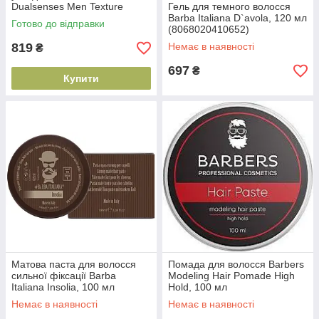
Dualsenses Men Texture
Гель для темного волосся
Cream Paste, 100 г
Barba Italiana D`avola, 120 мл
Готово до відправки
(4021609269649)
(8068020410652)
819
Немає в наявності
₴
697
₴
Купити
Матова паста для волосся
Помада для волосся Barbers
сильної фіксації Barba
Modeling Hair Pomade High
Italiana Insolia, 100 мл
Hold, 100 мл
(767787907570)
(4823109403079)
Немає в наявності
Немає в наявності