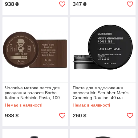
938
347
₴
₴
Чоловіча матова паста для
Паста для моделювання
укладання волосся Barba
волосся Mr. Scrubber Men's
Italiana Nebbiolo Pasta, 100
Grooming Routine, 40 мл
мл (701197436237)
(4820200232683)
Немає в наявності
Немає в наявності
938
260
₴
₴