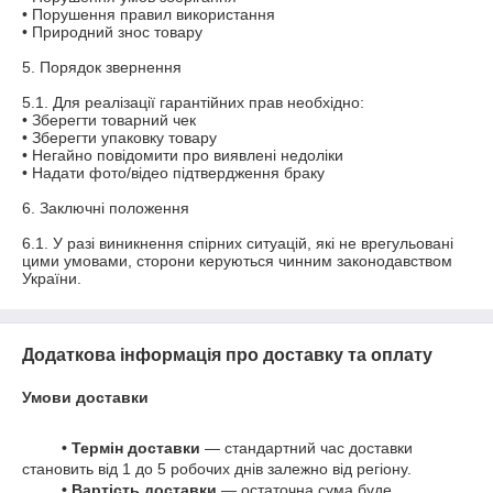
• Порушення правил використання

• Природний знос товару

5. Порядок звернення

5.1. Для реалізації гарантійних прав необхідно:

• Зберегти товарний чек

• Зберегти упаковку товару

• Негайно повідомити про виявлені недоліки

• Надати фото/відео підтвердження браку

6. Заключні положення

6.1. У разі виникнення спірних ситуацій, які не врегульовані 
цими умовами, сторони керуються чинним законодавством 
Додаткова інформація про доставку та оплату
Умови доставки
• Термін доставки
— стандартний час доставки
становить від 1 до 5 робочих днів залежно від регіону.
• Вартість доставки
— остаточна сума буде