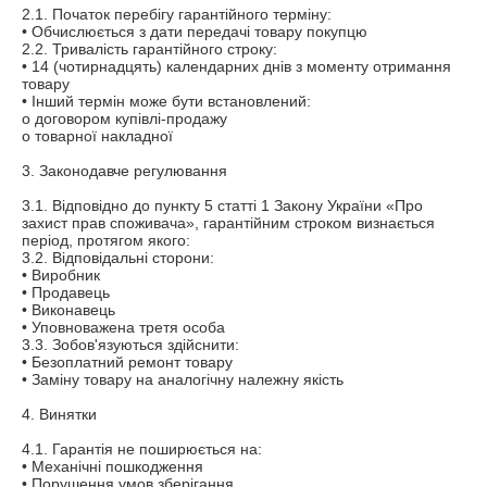
2.1. Початок перебігу гарантійного терміну:

• Обчислюється з дати передачі товару покупцю

2.2. Тривалість гарантійного строку:

• 14 (чотирнадцять) календарних днів з моменту отримання 
товару

• Інший термін може бути встановлений: 

o договором купівлі-продажу

o товарної накладної

3. Законодавче регулювання

3.1. Відповідно до пункту 5 статті 1 Закону України «Про 
захист прав споживача», гарантійним строком визнається 
період, протягом якого:

3.2. Відповідальні сторони:

• Виробник

• Продавець

• Виконавець

• Уповноважена третя особа

3.3. Зобов'язуються здійснити:

• Безоплатний ремонт товару

• Заміну товару на аналогічну належну якість

4. Винятки

4.1. Гарантія не поширюється на:

• Механічні пошкодження

• Порушення умов зберігання
