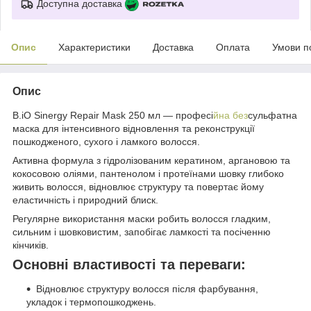
Доступна доставка
Опис
Характеристики
Доставка
Оплата
Умови п
Опис
B.iO Sinergy Repair Mask 250 мл — професі
йна без
сульфатна
маска для інтенсивного відновлення та реконструкції
пошкодженого, сухого і ламкого волосся.
Активна формула з гідролізованим кератином, аргановою та
кокосовою оліями, пантенолом і протеїнами шовку глибоко
живить волосся, відновлює структуру та повертає йому
еластичність і природний блиск.
Регулярне використання маски робить волосся гладким,
сильним і шовковистим, запобігає ламкості та посіченню
кінчиків.
Основні властивості та переваги:
Відновлює структуру волосся після фарбування,
укладок і термопошкоджень.