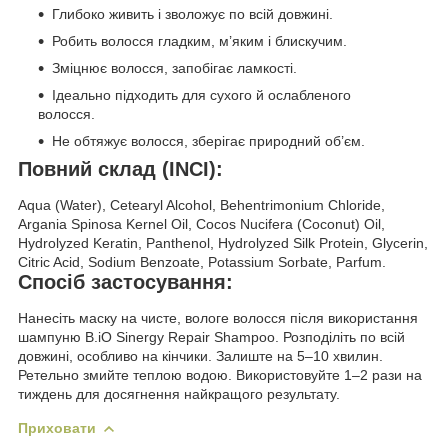
Глибоко живить і зволожує по всій довжині.
Робить волосся гладким, м’яким і блискучим.
Зміцнює волосся, запобігає ламкості.
Ідеально підходить для сухого й ослабленого
волосся.
Не обтяжує волосся, зберігає природний об’єм.
Повний склад (INCI):
Aqua (Water), Cetearyl Alcohol, Behentrimonium Chloride,
Argania Spinosa Kernel Oil, Cocos Nucifera (Coconut) Oil,
Hydrolyzed Keratin, Panthenol, Hydrolyzed Silk Protein, Glycerin,
Citric Acid, Sodium Benzoate, Potassium Sorbate, Parfum.
Спосіб застосування:
Нанесіть маску на чисте, вологе волосся після використання
шампуню B.iO Sinergy Repair Shampoo. Розподіліть по всій
довжині, особливо на кінчики. Залиште на 5–10 хвилин.
Ретельно змийте теплою водою. Використовуйте 1–2 рази на
тиждень для досягнення найкращого результату.
Приховати