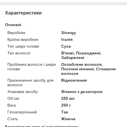
Характеристики
Основні
Виробник
Sinergy
Країна виробник
Італія
Тип шкіри голови
Суха
Тип волосся
В'юнкі, Пошкоджені,
Забарвлені
Проблема волосся і шкіри
Ослаблене волосся,
голови
Посічені кінчики, Стоншене
волосся
Призначення засобу для
Відновлення
волосся
Упаковка засобу
Флакон з дозатором
Об`єм
250 мл
Вага
250 г
Гіпоалергенний
Так
Стать
Жіноча
Користувальницькі характеристики