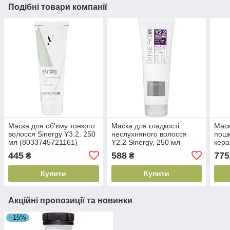
Подібні товари компанії
Маска для об'єму тонкого
Маска для гладкості
Маск
волосся Sinergy Y3.2, 250
неслухняного волосся
пошк
мл (8033745721161)
Y2.2 Sinergy, 250 мл
кера
(8033745721147)
Kera
445
588
775
₴
₴
(803
Купити
Купити
Акційні пропозиції та новинки
–15%