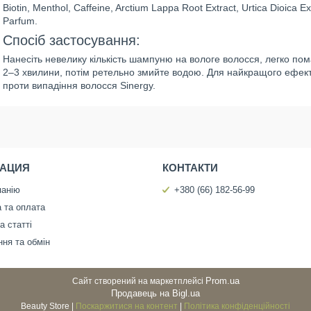
Biotin, Menthol, Caffeine, Arctium Lappa Root Extract, Urtica Dioica E
Parfum.
Спосіб застосування:
Нанесіть невелику кількість шампуню на вологе волосся, легко по
2–3 хвилини, потім ретельно змийте водою. Для найкращого ефект
проти випадіння волосся Sinergy.
АЦИЯ
КОНТАКТИ
панію
+380 (66) 182-56-99
 та оплата
а статті
ня та обмін
Prom.ua
Сайт створений на маркетплейсі
Продавець на Bigl.ua
Beauty Store |
Поскаржитися на контент
|
Політика конфіденційності