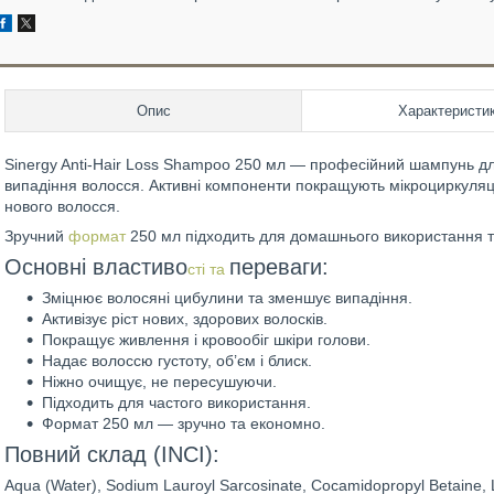
Опис
Характеристи
Sinergy Anti-Hair Loss Shampoo 250 мл — професійний шампунь дл
випадіння волосся. Активні компоненти покращують мікроциркуляці
нового волосся.
Зручний
формат
250 мл підходить для домашнього використання 
Основні властиво
переваги:
сті та
Зміцнює волосяні цибулини та зменшує випадіння.
Активізує ріст нових, здорових волосків.
Покращує живлення і кровообіг шкіри голови.
Надає волоссю густоту, об’єм і блиск.
Ніжно очищує, не пересушуючи.
Підходить для частого використання.
Формат 250 мл — зручно та економно.
Повний склад (INCI):
Aqua (Water), Sodium Lauroyl Sarcosinate, Cocamidopropyl Betaine, L