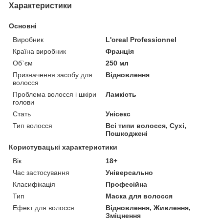
Характеристики
Основні
Виробник
L'oreal Professionnel
Країна виробник
Франція
Об`єм
250 мл
Призначення засобу для
Відновлення
волосся
Проблема волосся і шкіри
Ламкість
голови
Стать
Унісекс
Тип волосся
Всі типи волосся, Сухі,
Пошкоджені
Користувацькі характеристики
Вік
18+
Час застосування
Універсально
Класифікація
Професійна
Тип
Маска для волосся
Ефект для волосся
Відновлення, Живлення,
Зміцнення