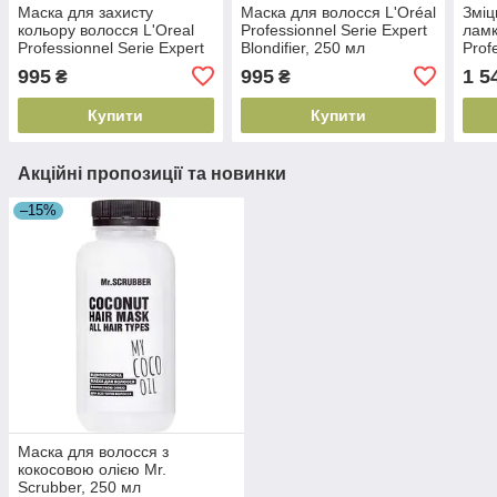
Маска для захисту
Маска для волосся L'Oréal
Зміц
кольору волосся L'Oreal
Professionnel Serie Expert
ламк
Professionnel Serie Expert
Blondifier, 250 мл
Prof
Vitamino Color, 250 мл
(3474636976034)
Info
995
995
1 5
₴
₴
(3474636976058)
мл(
Купити
Купити
Акційні пропозиції та новинки
–15%
Маска для волосся з
кокосовою олією Mr.
Scrubber, 250 мл