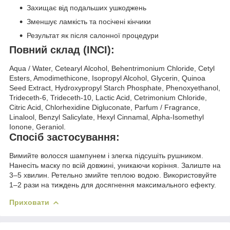
Захищає від подальших ушкоджень
Зменшує ламкість та посічені кінчики
Результат як після салонної процедури
Повний склад (INCI):
Aqua / Water, Cetearyl Alcohol, Behentrimonium Chloride, Cetyl
Esters, Amodimethicone, Isopropyl Alcohol, Glycerin, Quinoa
Seed Extract, Hydroxypropyl Starch Phosphate, Phenoxyethanol,
Trideceth-6, Trideceth-10, Lactic Acid, Cetrimonium Chloride,
Citric Acid, Chlorhexidine Digluconate, Parfum / Fragrance,
Linalool, Benzyl Salicylate, Hexyl Cinnamal, Alpha-Isomethyl
Ionone, Geraniol.
Спосіб застосування:
Вимийте волосся шампунем і злегка підсушіть рушником.
Нанесіть маску по всій довжині, уникаючи коріння. Залиште на
3–5 хвилин. Ретельно змийте теплою водою. Використовуйте
1–2 рази на тиждень для досягнення максимального ефекту.
Приховати