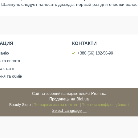
Шампунь следует наносить дважды: первый раз для очистки волос 
АЦИЯ
КОНТАКТИ
панію
+380 (66) 182-56-99
 та оплата
а статті
ня та обмін
Prom.ua
Сайт створений на маркетплейсі
Продавець на Bigl.ua
Beauty Store |
Поскаржитися на контент
|
Політика конфіденційності
Select Language
▼