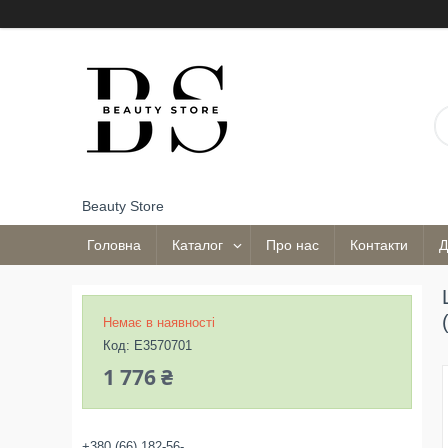
Beauty Store
Головна
Каталог
Про нас
Контакти
Д
Немає в наявності
Код:
E3570701
1 776 ₴
+380 (66) 182-56-