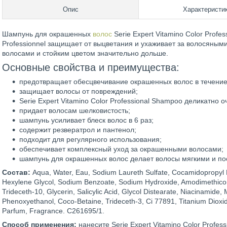
Опис
Характеристи
Шампунь для окрашенных
волос
Serie Expert Vitamino Color Profe
Professionnel защищает от выцветания и ухаживает за волосяны
волосами и стойким цветом значительно дольше.
Основные свойства и преимущества:
предотвращает обесцвечивание окрашенных волос в течение
защищает волосы от повреждений;
Serie Expert Vitamino Color Professional Shampoo деликатно 
придает волосам шелковистость;
шампунь усиливает блеск волос в 6 раз;
содержит резвератрол и пантенол;
подходит для регулярного использования;
обеспечивает комплексный уход за окрашенными волосами;
шампунь для окрашенных волос делает волосы мягкими и п
Состав:
Aqua, Water, Eau, Sodium Laureth Sulfate, Cocamidopropyl B
Hexylene Glycol, Sodium Benzoate, Sodium Hydroxide, Amodimethico
Trideceth-10, Glycerin, Salicylic Acid, Glycol Distearate, Niacinamide,
Phenoxyethanol, Coco-Betaine, Trideceth-3, Ci 77891, Titanium Dioxide
Parfum, Fragrance. C261695/1.
Способ применения:
нанесите Serie Expert Vitamino Color Profe