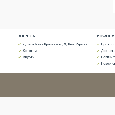
АДРЕСА
ИНФОРМ
вулиця Івана Крамського, 9, Київ Україна
Про ком
Контакти
Доставка
Відгуки
Новини т
Повернен