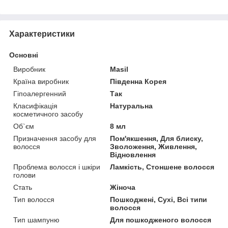
Характеристики
Основні
Виробник
Masil
Країна виробник
Південна Корея
Гіпоалергенний
Так
Класифікація
Натуральна
косметичного засобу
Об`єм
8 мл
Призначення засобу для
Пом'якшення, Для блиску,
волосся
Зволоження, Живлення,
Відновлення
Проблема волосся і шкіри
Ламкість, Стоншене волосся
голови
Стать
Жіноча
Тип волосся
Пошкоджені, Сухі, Всі типи
волосся
Тип шампуню
Для пошкодженого волосся