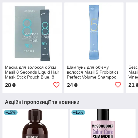
Маска для волосся об'єм
Шампунь для об'єму
Без
Masil 8 Seconds Liquid Hair
волосся Masil 5 Probiotics
Masi
Mask Stick Pouch Blue, 8
Perfect Volume Shampoo,
Vine
мл (8809744060170)
8 мл (8809744060484)
(880
28
24
21
₴
₴
Акційні пропозиції та новинки
–15%
–15%