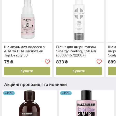
Шампунь для волосся з
Пілінг для шкіри голови
Шамп
АНА та ВНА кислотами
Sinergy Peeling, 150 мл
шкір
Top Beauty 50
(8033745722007)
Scal
мл(4820169186621)
(402
75
833
889
₴
₴
Купити
Купити
Акційні пропозиції та новинки
–15%
–15%