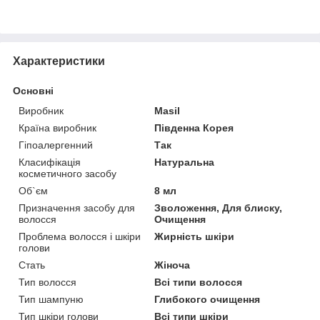
Характеристики
Основні
Виробник
Masil
Країна виробник
Південна Корея
Гіпоалергенний
Так
Класифікація
Натуральна
косметичного засобу
Об`єм
8 мл
Призначення засобу для
Зволоження, Для блиску,
волосся
Очищення
Проблема волосся і шкіри
Жирність шкіри
голови
Стать
Жіноча
Тип волосся
Всі типи волосся
Тип шампуню
Глибокого очищення
Тип шкіри голови
Всі типи шкіри