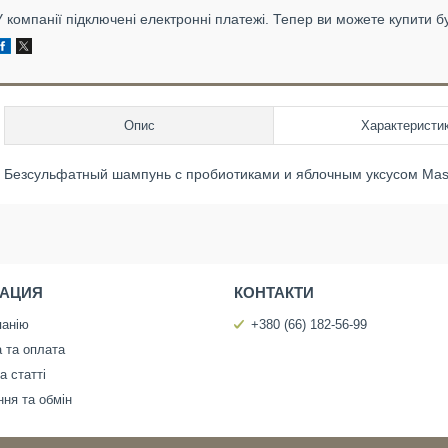
У компанії підключені електронні платежі. Тепер ви можете купити б
Опис
Характеристи
Безсульфатный шампунь с пробиотиками и яблочным уксусом Masil 
АЦИЯ
КОНТАКТИ
панію
+380 (66) 182-56-99
 та оплата
а статті
ня та обмін