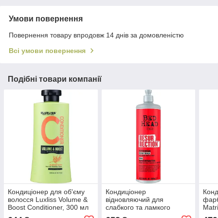
Умови повернення
Повернення товару впродовж 14 днів за домовленістю
Всі умови повернення
Подібні товари компанії
Кондиціонер для об'єму
Кондиціонер
Конд
волосся Luxliss Volume &
відновляючий для
фарб
Boost Conditioner, 300 мл
слабкого та ламкого
Matr
(811131036673)
волосся Tigi Bed Head
Prot