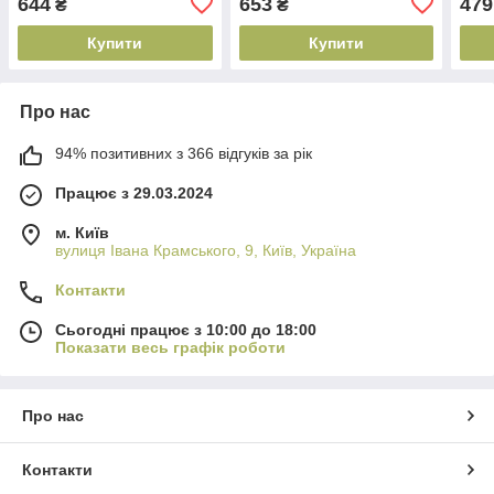
644
653
479
₴
₴
Resurrection Super Repair
мл (
Conditioner 600 мл
Купити
Купити
(615908432084)
Про нас
94% позитивних з 366 відгуків за рік
Працює з 29.03.2024
м. Київ
вулиця Івана Крамського, 9, Київ, Україна
Контакти
Сьогодні працює з 10:00 до 18:00
Показати весь графік роботи
Про нас
Контакти