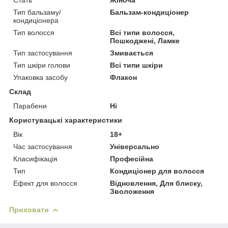
Тип бальзаму/
Бальзам-кондиціонер
кондиціонера
Тип волосся
Всі типи волосся,
Пошкоджені, Ламке
Тип застосування
Змивається
Тип шкіри голови
Всі типи шкіри
Упаковка засобу
Флакон
Склад
Парабени
Ні
Користувацькі характеристики
Вік
18+
Час застосування
Універсально
Класифікація
Професійна
Тип
Кондиціонер для волосся
Ефект для волосся
Відновлення, Для блиску,
Зволоження
Приховати