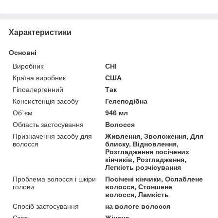
Характеристики
Основні
Виробник
CHI
Країна виробник
США
Гіпоалергенний
Так
Консистенція засобу
Гелеподібна
Об`єм
946 мл
Область застосування
Волосся
Призначення засобу для
Живлення, Зволоження, Для
волосся
блиску, Відновлення,
Розгладження посічених
кінчиків, Розгладження,
Легкість розчісування
Проблема волосся і шкіри
Посічені кінчики, Ослаблене
голови
волосся, Стоншене
волосся, Ламкість
Спосіб застосування
на вологе волосся
Стать
Жіноча