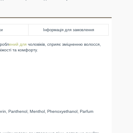
ки
Інформація для замовлення
зробл
ений для
чоловіків, сприяє зміцненню волосся,
віжості та комфорту.
erin, Panthenol, Menthol, Phenoxyethanol, Parfum