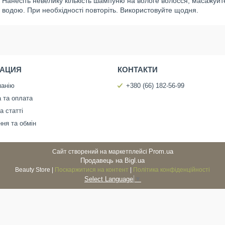
Нанесіть невелику кількість шампуню на вологе волосся, масажуйт
водою. При необхідності повторіть. Використовуйте щодня.
АЦИЯ
КОНТАКТИ
панію
+380 (66) 182-56-99
 та оплата
а статті
ня та обмін
Prom.ua
Сайт створений на маркетплейсі
Продавець на Bigl.ua
Beauty Store |
Поскаржитися на контент
|
Політика конфіденційності
Select Language
▼