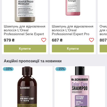
Шампунь для відновлення
Шампунь для відновлення
Очи
волосся L'Oreal
волосся L'Oreal
для 
Professionnel Serie Expert
Professionnel Expert Pro
воло
Absolut Repair , 300 мл
Longer, 300 мл
Prof
979
687
807
₴
₴
(3474637153526)
(3474636974429)
Adva
(347
Купити
Купити
Акційні пропозиції та новинки
–15%
–15%