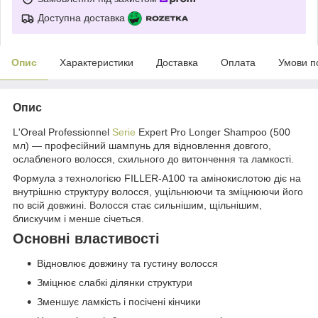
Доступна доставка
Опис
Характеристики
Доставка
Оплата
Умови п
Опис
L'Oreal Professionnel
Serie
Expert Pro Longer Shampoo (500
мл) — професійний шампунь для відновлення довгого,
ослабленого волосся, схильного до витончення та ламкості.
Формула з технологією FILLER-A100 та амінокислотою діє на
внутрішню структуру волосся, ущільнюючи та зміцнюючи його
по всій довжині. Волосся стає сильнішим, щільнішим,
блискучим і менше січеться.
Основні властивості
Відновлює довжину та густину волосся
Зміцнює слабкі ділянки структури
Зменшує ламкість і посічені кінчики