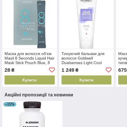
Маска для волосся об'єм
Тонуючий бальзам для
Маск
Masil 8 Seconds Liquid Hair
волосся Goldwell
куче
Mask Stick Pouch Blue, 8
Dualsenses Light Cool
типі
мл (8809744060170)
Blonde, 200 мл
Drea
28
1 249
675
₴
₴
(4021609056249)
(347
Купити
Купити
Акційні пропозиції та новинки
–15%