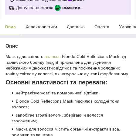
Доступна доставка
Опис
Характеристики
Доставка
Оплата
Умови п
Опис
Маска для світлого
волосся
Blonde Cold Reflections Mask від
італійського бренду Insight призначена для усунення
небажаних мідно-жовтих відтінків та посилення холодних
тонів у світлому волоссі, як натуральному, так і фарбованому.
Основні властивості та переваги:
нейтралізує жовті та помаранчеві відтінки;
Blonde Cold Reflections Mask підсилює холодні тони
волосся;
запобігає втраті вологи, зберігаючи волосся
зволоженим;
маска для волосся містить органічні екстракти вівса,
ромашки та каштана.