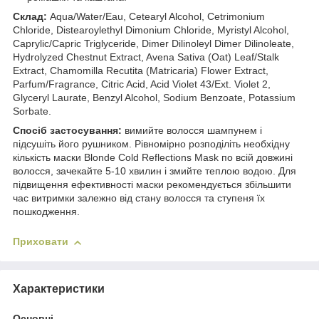
Склад:
Aqua/Water/Eau, Cetearyl Alcohol, Cetrimonium
Chloride, Distearoylethyl Dimonium Chloride, Myristyl Alcohol,
Caprylic/Capric Triglyceride, Dimer Dilinoleyl Dimer Dilinoleate,
Hydrolyzed Chestnut Extract, Avena Sativa (Oat) Leaf/Stalk
Extract, Chamomilla Recutita (Matricaria) Flower Extract,
Parfum/Fragrance, Citric Acid, Acid Violet 43/Ext. Violet 2,
Glyceryl Laurate, Benzyl Alcohol, Sodium Benzoate, Potassium
Sorbate.
Спосіб застосування:
вимийте волосся шампунем і
підсушіть його рушником. Рівномірно розподіліть необхідну
кількість маски Blonde Cold Reflections Mask по всій довжині
волосся, зачекайте 5-10 хвилин і змийте теплою водою. Для
підвищення ефективності маски рекомендується збільшити
час витримки залежно від стану волосся та ступеня їх
пошкодження.
Приховати
Характеристики
Основні