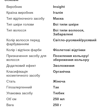
Виробник
Insight
Країна виробник
Італія
Тип відтіночного засобу
Маска
Тип шкіри голови
Всі типи шкіри
Тип волосся
Всі типи волосся,
Забарвлені
Колір волосся перед
Світло-русявий/русявий
фарбуванням
Колір і відтінок фарби
Фіолетові відтінки
Призначення засобу для
Посилення кольору/
волосся
збереження кольору
Додатковий ефект
Зволоження
Класифікація
Органічна
косметичного засобу
Стать
Жіноча
Гіпоалергенний
Так
Упаковка засобу
Тюбик
Об`єм
250 мл
Вага
250 г