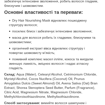
забезпечує інтенсивне зволоження, робить волосся гладким,
блискучим і шовковистим.
Основні властивості та переваги:
Dry Hair Nourishing Mask відновлює пошкоджену
структуру волосся;
посилює блиск і забезпечує інтенсивне зволоження;
маска для волосся робить їх гладкими, блискучими та
шовковистими;
органічний екстракт вівса відновлює структуру і
повертає шовковисту м'якість;
поживний комплекс масел ілліпе, кокоса та мигдалю
зменшує ламкість, зміцнює волосся і надає атласну
гладкість.
Склад:
Aqua (Water), Cetearyl Alcohol, Cetrimonium Chloride,
Myristyl Alcohol, Cocos Nucifera (Coconut) Oil, Prunus
Amygdalus Dulcis (Sweet Almond) Oil, Avena Sativa (Oat) Bran
Extract, Shorea Stenoptera Seed Butter, Parfum (Fragrance),
Citric Acid, Magnesium Nitrate, Magnesium Chloride,
Methylchloroisothiazolinone, Methylisothiazolinone.
Спосіб застосування:
вимийте волосся шампунем і