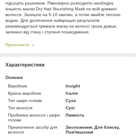
підсушіть рушником. Рівномірно розподіліть необхідну
кількість маски Dry Hair Nourishing Mask по всій довжині
волосся. Залиште на 5-10 хвилин, а потім змийте теплою
водою. Для досягнення найкращих результатів
рекомендується тримати маску на волоссі трохи довше,
залежно від стану і ступеня пошкодження.
Приховати
Характеристики
Основні
Виробник
Insight
Країна виробник
Італія
Тип шкіри голови
Суха
Тип волосся
Сухі
Проблема волосся і шкіри
Ламкість
голови
Призначення засобу для
Зволоження, Для блиску,
волосся
Пом'якшення