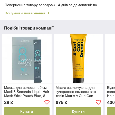
Повернення товару впродовж 14 днів за домовленістю
Всі умови повернення
Подібні товари компанії
Маска для волосся об'єм
Маска зволожуюча для
Відн
Masil 8 Seconds Liquid Hair
кучерявого волосся всіх
воло
Mask Stick Pouch Blue, 8
типів Matrix A Curl Can
Hair
мл (8809744060170)
Dream Rich Mask 250 мл
(482
28
675
400
₴
₴
(3474637155360)
Купити
Купити