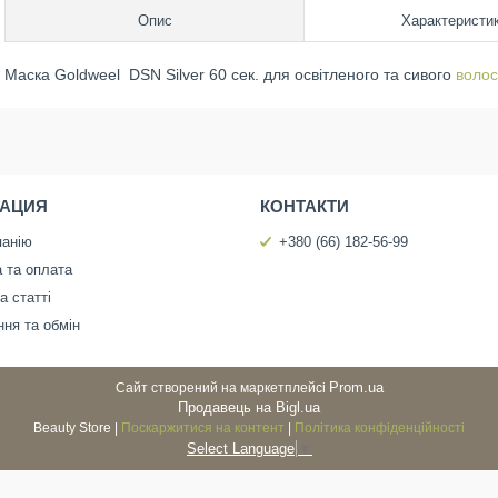
Опис
Характеристи
Маска Goldweel DSN Silver 60 сек. для освітленого та сивого
волос
АЦИЯ
КОНТАКТИ
панію
+380 (66) 182-56-99
 та оплата
а статті
ня та обмін
Prom.ua
Сайт створений на маркетплейсі
Продавець на Bigl.ua
Beauty Store |
Поскаржитися на контент
|
Політика конфіденційності
Select Language
▼