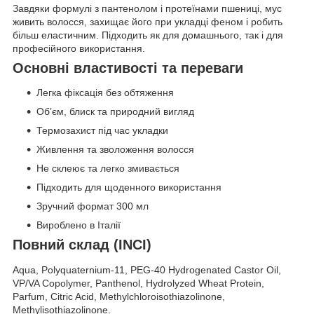
Завдяки формулі з пантенолом і протеїнами пшениці, мус
живить волосся, захищає його при укладці феном і робить
більш еластичним. Підходить як для домашнього, так і для
професійного використання.
Основні властивості та переваги
Легка фіксація без обтяження
Об’єм, блиск та природний вигляд
Термозахист під час укладки
Живлення та зволоження волосся
Не склеює та легко змивається
Підходить для щоденного використання
Зручний формат 300 мл
Вироблено в Італії
Повний склад (INCI)
Aqua, Polyquaternium-11, PEG-40 Hydrogenated Castor Oil,
VP/VA Copolymer, Panthenol, Hydrolyzed Wheat Protein,
Parfum, Citric Acid, Methylchloroisothiazolinone,
Methylisothiazolinone.