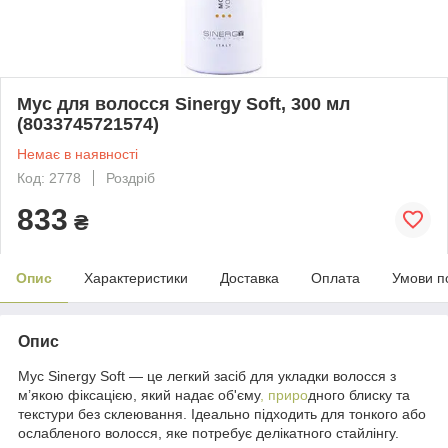
Мус для волосся Sinergy Soft, 300 мл
(8033745721574)
Немає в наявності
Код: 2778
Роздріб
833
₴
Опис
Характеристики
Доставка
Оплата
Умови п
Опис
Мус Sinergy Soft — це легкий засіб для укладки волосся з
м’якою фіксацією, який надає об'єму
, приро
дного блиску та
текстури без склеювання. Ідеально підходить для тонкого або
ослабленого волосся, яке потребує делікатного стайлінгу.