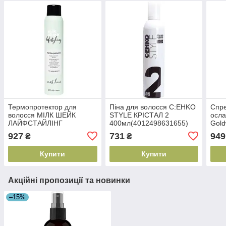
Термопротектор для
Піна для волосся C:EHKO
Спре
волосся МІЛК ШЕЙК
STYLE КРІСТАЛ 2
осла
ЛАЙФСТАЙЛІНГ
400мл(4012498631655)
Gold
200мл(8032274011149)
150 
927
731
949
₴
₴
Купити
Купити
Акційні пропозиції та новинки
–15%