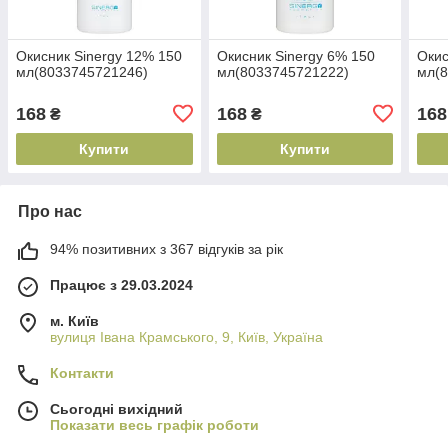
Окисник Sinergy 12% 150
Окисник Sinergy 6% 150
Окис
мл(8033745721246)
мл(8033745721222)
мл(
168
168
168
₴
₴
Купити
Купити
Про нас
94% позитивних з 367 відгуків за рік
Працює з 29.03.2024
м. Київ
вулиця Івана Крамського, 9, Київ, Україна
Контакти
Сьогодні вихідний
Показати весь графік роботи