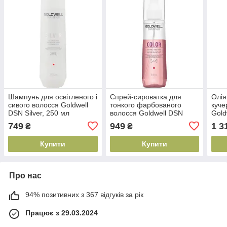
Шампунь для освітленого і
Спрей-сироватка для
Олія
сивого волосся Goldwell
тонкого фарбованого
куче
DSN Silver, 250 мл
волосся Goldwell DSN
Gold
(4044897029948)
Color, 150 мл
Smoo
749
949
1 3
₴
₴
(4021609061038)
(402
Купити
Купити
Про нас
94% позитивних з 367 відгуків за рік
Працює з 29.03.2024