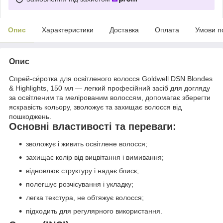
Опис
Характеристики
Доставка
Оплата
Умови п
Опис
Спрей-си́ротка для освітленого волосся Goldwell DSN Blondes
& Highlights, 150 мл — легкий професійний засіб для догляду
за освітленим та мелірованим волоссям, допомагає зберегти
яскравість кольору, зволожує та захищає волосся від
пошкоджень.
Основні властивості та переваги:
зволожує і живить освітлене волосся;
захищає колір від вицвітання і вимивання;
відновлює структуру і надає блиск;
полегшує розчісування і укладку;
легка текстура, не обтяжує волосся;
підходить для регулярного використання.