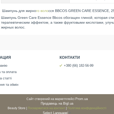
Шампунь для жирно
го воло
сся BBCOS GREEN CARE ESSENCE, 2
Шампунь Green Care Essence Bbcos обогащен глиной, которая ст
терапевтическим эффектом, а также фруктовыми кислотами, улу
жирных волос.
АЦИЯ
КОНТАКТИ
панію
+380 (66) 182-56-99
 та оплата
а статті
ня та обмін
Prom.ua
Сайт створений на маркетплейсі
Продавець на Bigl.ua
Beauty Store |
Поскаржитися на контент
|
Політика конфіденційності
Select Language
▼