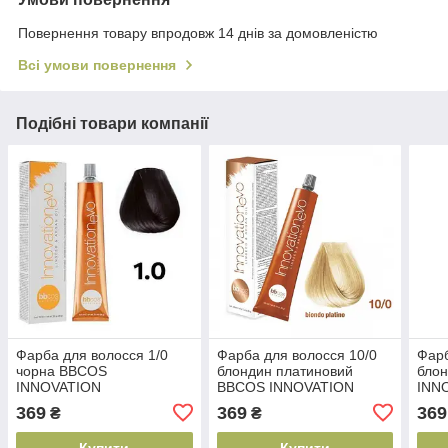
Повернення товару впродовж 14 днів за домовленістю
Всі умови повернення
Подібні товари компанії
Фарба для волосся 1/0
Фарба для волосся 10/0
Фарб
чорна BBCOS
блондин платиновий
бло
INNOVATION
BBCOS INNOVATION
INN
EVO(8051566442003)
EVO(8051566442096)
EVO
369
369
369
₴
₴
Купити
Купити