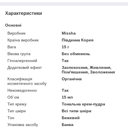
Характеристики
Основні
Виробник
Missha
Країна виробник
Південна Корея
Вага
15 г
Вікова група
Без обмежень
Гіпоалергенний
Так
Додатковий ефект
Заспокоєння, Живлення,
Пом'якшення, Зволоження
Класифікація
Органічна
косметичного засобу
Некомедогенно
Так
Об`єм
15 мл
Тип крему
Тональна крем-пудра
Тип шкіри
Всі типи шкіри
Тон
Бежевий
Упаковка засобу
Банка