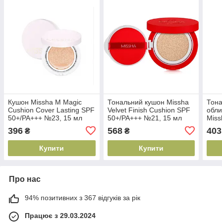
Кушон Missha M Magic
Тональний кушон Missha
Тона
Cushion Cover Lasting SPF
Velvet Finish Cushion SPF
обли
50+/PA+++ №23, 15 мл
50+/PA+++ №21, 15 мл
Miss
(8809581449299)
(8809581452558)
SPF 
396
568
403
₴
₴
(880
Купити
Купити
Про нас
94% позитивних з 367 відгуків за рік
Працює з 29.03.2024