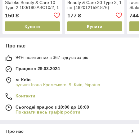
Staleks Beauty & Care 10
Beauty & Care 30 Type 3, 1
гачк
Type 2 100/180 ABC10/2, 1
шт (4820121591876)
Stal
шт (4820121590961)
2, 1
150
177
744
₴
₴
Купити
Купити
Про нас
94% позитивних з 367 відгуків за рік
Працює з 29.03.2024
м. Київ
вулиця Івана Крамського, 9, Київ, Україна
Контакти
Сьогодні працює з 10:00 до 18:00
Показати весь графік роботи
Про нас