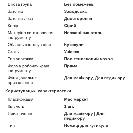
Вікова група
Без обмежень
Заточка
Заводська
Заточка леза
Двостороння
Колір
Сірий
Матеріал виготовлення
Нержавіюча сталь
інструменту
Область застосування
Кутикули
Стать
Унісекс
Тип упаковки
Поліетиленовий чохол
Форма робочих країв
Пряма
інструменту
Функціональне
Для манікюру, Для педикюру
призначення
Користувацькі характеристики
Класифікація
Мас маркет
Кількість
1 шт.
Призначення
Для манікюру | Для
педикюру
Тип
Ножиці для кутикули