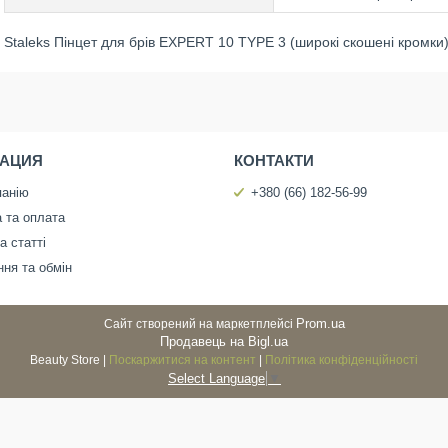
Staleks Пінцет для брів EXPERT 10 TYPE 3 (широкі скошені кромки
АЦИЯ
КОНТАКТИ
панію
+380 (66) 182-56-99
 та оплата
а статті
ня та обмін
Prom.ua
Сайт створений на маркетплейсі
Продавець на Bigl.ua
Beauty Store |
Поскаржитися на контент
|
Політика конфіденційності
Select Language
▼