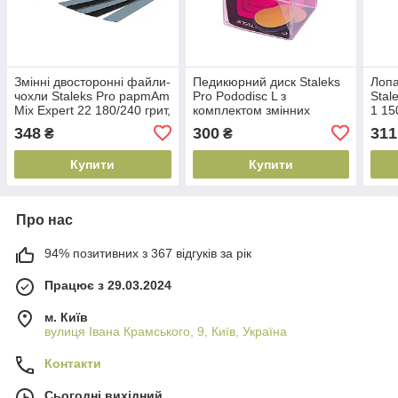
Змінні двосторонні файли-
Педикюрний диск Staleks
Лопа
чохли Staleks Pro papmAm
Pro Pododisc L з
Stal
Mix Expert 22 180/240 грит,
комплектом змінних
1 15
50 шт (4820241067329)
абразивних стрічок 180
(482
348
300
311
₴
₴
грит, 5 шт
(4820121599483)
Купити
Купити
Про нас
94% позитивних з 367 відгуків за рік
Працює з 29.03.2024
м. Київ
вулиця Івана Крамського, 9, Київ, Україна
Контакти
Сьогодні вихідний