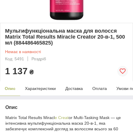
Мультифункціональна маска для волосся
Matrix Total Results Miracle Creator 20-в-1, 500
мл (884486465825)
Немає в наявності
Код: 5491
Роздріб
1 137
₴
Опис
Характеристики
Доставка
Оплата
Умови п
Опис
Matrix Total Results Miracl
e Creat
or Multi-Tasking Mask — це
інтенсивна мультифункціональна маска 20-в-1, яка
забезпечує комплексний догляд за волоссям всього за 60