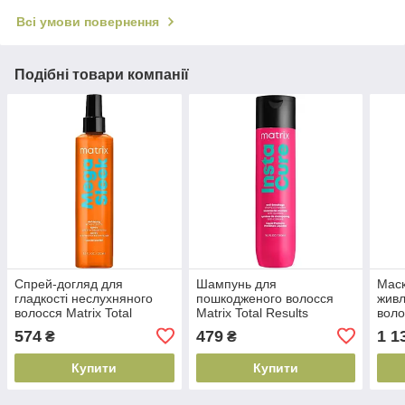
Всі умови повернення
Подібні товари компанії
Спрей-догляд для
Шампунь для
Маск
гладкості неслухняного
пошкодженого волосся
живл
волосся Matrix Total
Matrix Total Results
воло
Results Mega Sleek, 250
Instacure, 300 мл
Soft
574
479
1 1
₴
₴
мл (884486235633)
(3474637068653)
(884
Купити
Купити