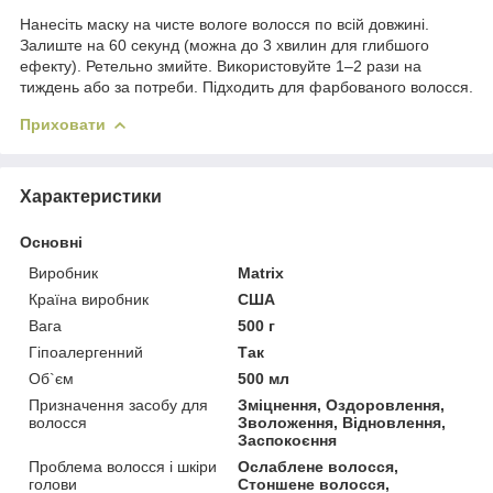
Нанесіть маску на чисте вологе волосся по всій довжині.
Залиште на 60 секунд (можна до 3 хвилин для глибшого
ефекту). Ретельно змийте. Використовуйте 1–2 рази на
тиждень або за потреби. Підходить для фарбованого волосся.
Приховати
Характеристики
Основні
Виробник
Matrix
Країна виробник
США
Вага
500 г
Гіпоалергенний
Так
Об`єм
500 мл
Призначення засобу для
Зміцнення, Оздоровлення,
волосся
Зволоження, Відновлення,
Заспокоєння
Проблема волосся і шкіри
Ослаблене волосся,
голови
Стоншене волосся,