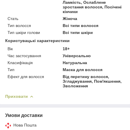
Ламкість, Ослаблене
зростання волосся, Посічені
кінчики
Стать
Жіноча
Тип волосся
Всі типи волосся
Тип шкіри голови
Всі типи шкіри
Користувацькі характеристики
Вік
18+
Час застосування
Універсально
Класифікація
Натуральна
Тип
Маска для волосся
Ефект для волосся
Від перетину волосся,
Згладжування, Пом'якшення,
Зволоження
Приховати
Умови доставки
Нова Пошта