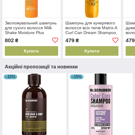
Зволожувальний шампунь
Шампунь для кучерявого
Шамп
для сухого волосся Milk
волосся всіх типів Matrix A
дуж
Shake Moisture Plus
Curl Can Dream Shampoo,
воло
Shampoo, 300 мл
300мл (884486462404)
Matr
802
479
479
₴
₴
(8032274076582)
Бонд
(347
Купити
Купити
Акційні пропозиції та новинки
–15%
–15%