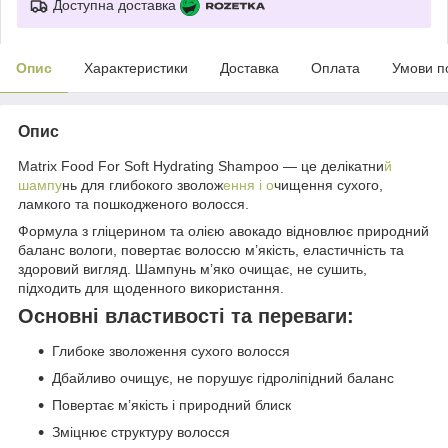
Доступна доставка
Опис
Характеристики
Доставка
Оплата
Умови п
Опис
Matrix Food For Soft Hydrating Shampoo — це делікатни
й
шампу
нь для глибокого зволож
ення і о
чищення сухого,
ламкого та пошкодженого волосся.
Формула з гліцерином та олією авокадо відновлює природний
баланс вологи, повертає волоссю м’якість, еластичність та
здоровий вигляд. Шампунь м’яко очищає, не сушить,
підходить для щоденного використання.
Основні властивості та переваги:
Глибоке зволоження сухого волосся
Дбайливо очищує, не порушує гідроліпідний баланс
Повертає м’якість і природний блиск
Зміцнює структуру волосся