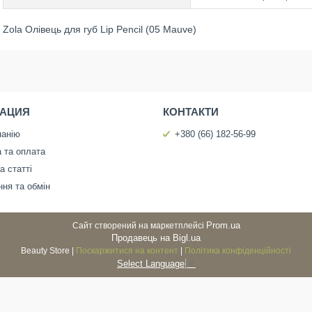
Zola Олівець для губ Lip Pencil (05 Mauve)
АЦИЯ
КОНТАКТИ
панію
+380 (66) 182-56-99
 та оплата
а статті
ня та обмін
Prom.ua
Сайт створений на маркетплейсі
Продавець на Bigl.ua
Beauty Store |
Поскаржитися на контент
|
Політика конфіденційності
Select Language
▼