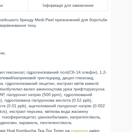
ки
Інформація для замовлення
орейського бренду Medi-Peel призначений для боротьби
 вирівнювання тону.
чя;
л гексаноат, гідрогенізований полі(С6-14 олефін), 1,2-
риловий/каприковий тригліцерид, децил глюкозид,
 гідрогенізований лецитин, екстракт квітів камелії
амінобутилил валил аминооцтова уреа трифторуксусна
AP, гіалуронат натрію (500 ppm), гідролізований
b), гідролізована гіалуронова кислота (0.52 ppb),
ота (0.01 ppb), ацетилований гіалуронат натрію (0.002
cis), екстракт персика, квіткова вода жасмину
і, токоферилацетат, ціанокобаламін, каприлілгліколь,
 аденозин, карамель, пентиленгліколь.
нер Hyal Kombucha Tea-Tox Toner на
очищену
шкіру