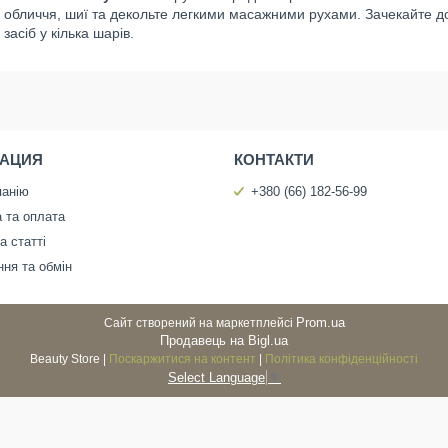
обличчя, шиї та декольте легкими масажними рухами. Зачекайте д
засіб у кілька шарів.
АЦИЯ
КОНТАКТИ
панію
+380 (66) 182-56-99
 та оплата
а статті
ня та обмін
Prom.ua
Сайт створений на маркетплейсі
Продавець на Bigl.ua
Beauty Store |
Поскаржитися на контент
|
Політика конфіденційності
Select Language
▼