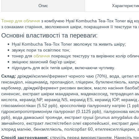
Опис
Характеристи
Тонер для обличчя
з комбучею Hyal Kombucha Tea-Tox Toner від к
з ознаками старіння, зволоження шкіри, покращення її текстури та
Основні властивості та переваги:
Hyal Kombucha Tea-Tox Toner зволожує та живить шкіру;
звужує пори та освітлює тон;
тонер для
обличчя
покращує текстуру та вирівнює колір облич
зміцнює захисний бар'єр шкіри;
підходить для всіх типів шкіри, включаючи чутливу.
Склад:
дріжджі/ксилин/фермент чорного чаю (70%), вода, цетил ети
гександіол, ніацинамід, пропандіол, гліцерин, бутиленгліколь, кап
карбомер, дріжджі/фермент рисових висівок, масло насіння баобаба,
синенсис, екстракт шкірки мандарина, мадекасосид, тетрадецил 
кислота, керамід NP, керамід NS, керамід ES, керамід IOP, керамід 
глікозаміноглікан (5.52 ppb), кроссполімір гіалуронату натрію (1 pp
гідроксипропілтримоніум гіалуронат (0.1125 ppb), гіалуронова кисл
ppb), вода дамаської троянди, екстракт груші (prunus amygdalus dul
звичайного, екстракт листя/стебел олеї європейської, екстракт дин
хлорид магнію, бензилгліколь, полісорбат 60, етилгексилгліцерин,
Спосіб застосування:
струсіть перед використанням. Нанесіть то