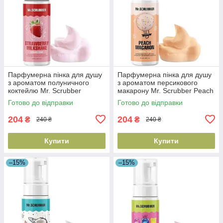
Парфумерна пінка для душу
Парфумерна пінка для душу
з ароматом полуничного
з ароматом персикового
коктейлю Mr. Scrubber
макарону Mr. Scrubber Peach
Strawberry Milkshake, 150 мл
Macaron, 150 мл
Готово до відправки
Готово до відправки
(4823109701601)
(4823109701557)
204
204
₴
₴
240 ₴
240 ₴
Купити
Купити
–15%
–15%