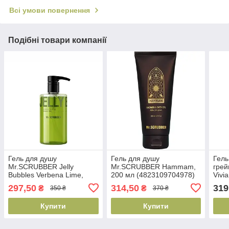
Всі умови повернення
Подібні товари компанії
Гель для душу
Гель для душу
Гель
Mr.SCRUBBER Jelly
Mr.SCRUBBER Hammam,
грей
Bubbles Verbena Lime,
200 мл (4823109704978)
Vivi
500мл(4823109703766)
мл (
297,50
314,50
319
₴
₴
350 ₴
370 ₴
Купити
Купити