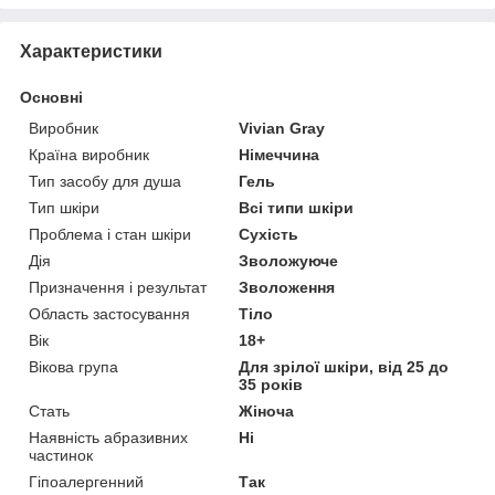
Характеристики
Основні
Виробник
Vivian Gray
Країна виробник
Німеччина
Тип засобу для душа
Гель
Тип шкіри
Всі типи шкіри
Проблема і стан шкіри
Сухість
Дія
Зволожуюче
Призначення і результат
Зволоження
Область застосування
Тіло
Вік
18+
Вікова група
Для зрілої шкіри, від 25 до
35 років
Стать
Жіноча
Наявність абразивних
Ні
частинок
Гіпоалергенний
Так