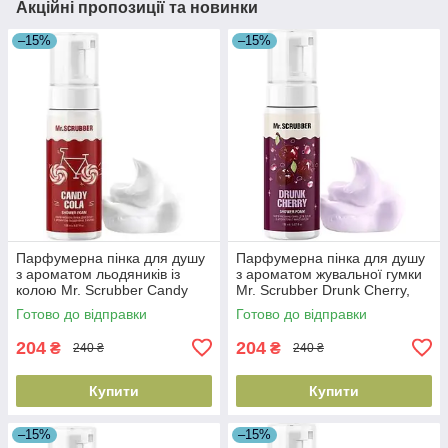
Акційні пропозиції та новинки
–15%
–15%
Парфумерна пінка для душу
Парфумерна пінка для душу
з ароматом льодяників із
з ароматом жувальної гумки
колою Mr. Scrubber Candy
Mr. Scrubber Drunk Cherry,
Cola, 150 мл
150 мл (4823109701618)
Готово до відправки
Готово до відправки
(4823109701571)
204
204
₴
₴
240 ₴
240 ₴
Купити
Купити
–15%
–15%