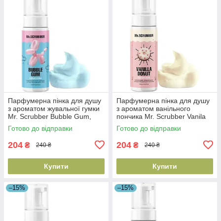
Парфумерна пінка для душу
Парфумерна пінка для душу
з ароматом жувальної гумки
з ароматом ванільного
Mr. Scrubber Bubble Gum,
пончика Mr. Scrubber Vanila
150 мл (4823109701564)
Donut, 150 мл
Готово до відправки
Готово до відправки
(4823109701540)
204
204
₴
₴
240 ₴
240 ₴
Купити
Купити
–15%
–15%