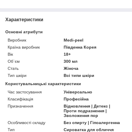
Характеристики
Основні атрибути
Виробник
Medi-peel
Країна виробник
Південна Корея
Вік
18+
Об`єм
300 мл
Стать
Жіноча
Тип шкіри
Всі типи шкіри
Користувальницькі характеристики
Час застосування
Універсально
Класифікація
Професійна
Призначення
Відновлення | Детекс |
Проти подразнення |
Зволоження пор
Особливості складу
Без спирту | Гіпоалергенна
Тип
Сироватка для обличчя