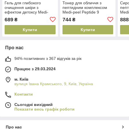
Гель для глибокого
Тонер для обличчя з
Сиро
очищення шкіри з
пептидним комплексом
пеп
ефектом детоксу Medi-
Medi-peel Peptide 9
Medi
peel Algo-Tox Deep Clear,
Volume Bio Tox Toner PRO,
Biot
689
744
888
₴
₴
150 мл (8809409342887)
250 мл (8809941820317)
мл (
Купити
Купити
Про нас
94% позитивних з 367 відгуків за рік
Працює з 29.03.2024
м. Київ
вулиця Івана Крамського, 9, Київ, Україна
Контакти
Сьогодні вихідний
Показати весь графік роботи
Про нас