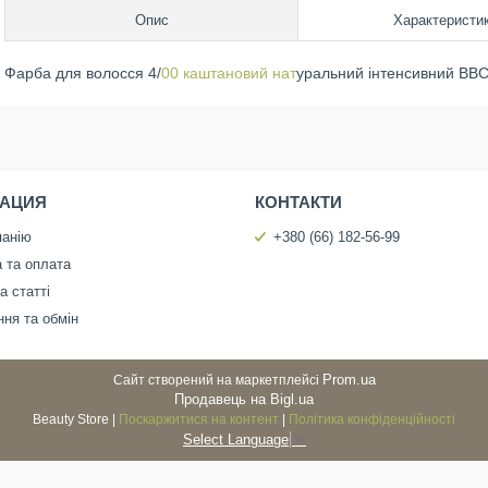
Опис
Характеристи
Фарба для волосся 4/
00 каштановий нат
уральний інтенсивний B
АЦИЯ
КОНТАКТИ
панію
+380 (66) 182-56-99
 та оплата
а статті
ня та обмін
Prom.ua
Сайт створений на маркетплейсі
Продавець на Bigl.ua
Beauty Store |
Поскаржитися на контент
|
Політика конфіденційності
Select Language
▼