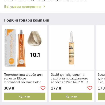
Всі умови повернення
Подібні товари компанії
Перманентна фарба для
Засіб для відновлення
Звол
волосся BBcos
сухого та пошкодженого
для 
InnovationEvo Hair Color
волосся 12мл №8* МІЛК
Evo,
Cream 10/1 Блондин
ШЕЙК ІНТЕГРІТІ 1шт
(200
369
177
173
₴
₴
екстра світло-попелястий,
(2000000003177)
100 мл (8051566442645)
Купити
Купити