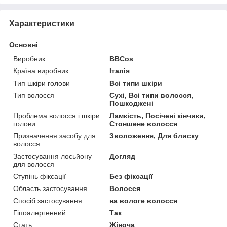
Характеристики
Основні
Виробник
BBCos
Країна виробник
Італія
Тип шкіри голови
Всі типи шкіри
Тип волосся
Сухі, Всі типи волосся,
Пошкоджені
Проблема волосся і шкіри
Ламкість, Посічені кінчики,
голови
Стоншене волосся
Призначення засобу для
Зволоження, Для блиску
волосся
Застосування лосьйону
Догляд
для волосся
Ступінь фіксації
Без фіксації
Область застосування
Волосся
Спосіб застосування
на вологе волосся
Гіпоалергенний
Так
Стать
Жіноча