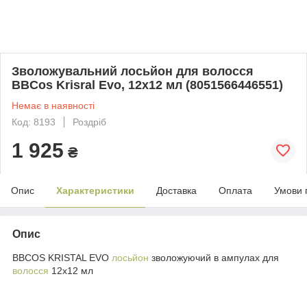
Зволожувальний лосьйон для волосся
BBCos Krisral Evo, 12х12 мл (8051566446551)
Немає в наявності
Код: 8193
Роздріб
1 925
₴
Опис
Характеристики
Доставка
Оплата
Умови 
Опис
BBCOS KRISTAL EVO
лосьйон
зволожуючий в ампулах для
волосся
12х12 мл