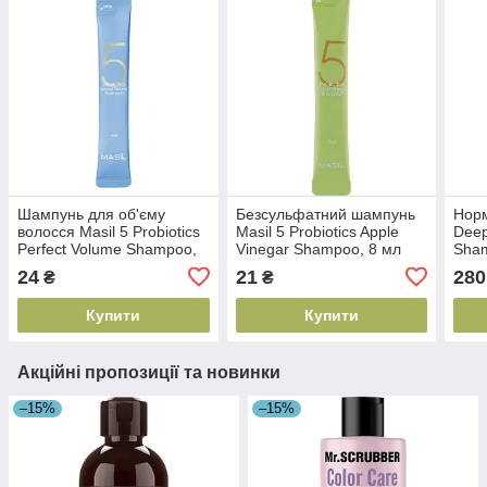
Шампунь для об'єму
Безсульфатний шампунь
Нор
волосся Masil 5 Probiotics
Masil 5 Probiotics Apple
Deep
Perfect Volume Shampoo,
Vinegar Shampoo, 8 мл
Sha
8 мл (8809744060484)
(8809744060491)
(482
24
21
280
₴
₴
Купити
Купити
Акційні пропозиції та новинки
–15%
–15%