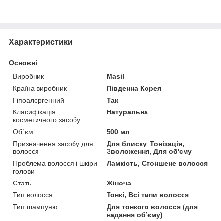
Характеристики
Основні
Виробник
Masil
Країна виробник
Південна Корея
Гіпоалергенний
Так
Класифікація
Натуральна
косметичного засобу
Об`єм
500 мл
Призначення засобу для
Для блиску, Тонізація,
волосся
Зволоження, Для об'єму
Проблема волосся і шкіри
Ламкість, Стоншене волосся
голови
Стать
Жіноча
Тип волосся
Тонкі, Всі типи волосся
Тип шампуню
Для тонкого волосся (для
надання обʼєму)