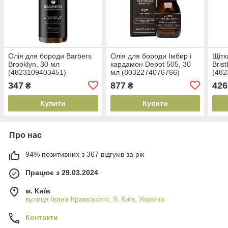
Олія для бороди Barbers
Олія для бороди Імбир і
Щітк
Brooklyn, 30 мл
кардамон Depot 505, 30
Bris
(4823109403451)
мл (8032274076766)
(482
347
877
426
₴
₴
Купити
Купити
Про нас
94% позитивних з 367 відгуків за рік
Працює з 29.03.2024
м. Київ
вулиця Івана Крамського, 9, Київ, Україна
Контакти