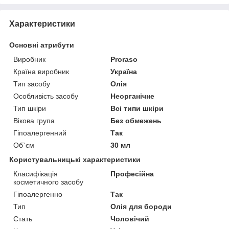
Характеристики
Основні атрибути
Виробник
Proraso
Країна виробник
Україна
Тип засобу
Олія
Особливість засобу
Неорганічне
Тип шкіри
Всі типи шкіри
Вікова група
Без обмежень
Гіпоалергенний
Так
Об`єм
30 мл
Користувальницькі характеристики
Класифікація
Професійна
косметичного засобу
Гіпоалергенно
Так
Тип
Олія для бороди
Стать
Чоловічий