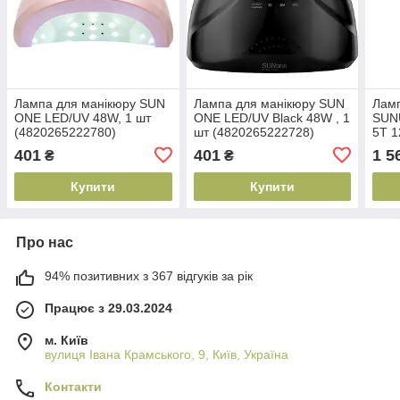
Лампа для манікюру SUN
Лампа для манікюру SUN
Ламп
ONE LED/UV 48W, 1 шт
ONE LED/UV Black 48W , 1
SUN
(4820265222780)
шт (4820265222728)
5T 1
(482
401
401
1 5
₴
₴
Купити
Купити
Про нас
94% позитивних з 367 відгуків за рік
Працює з 29.03.2024
м. Київ
вулиця Івана Крамського, 9, Київ, Україна
Контакти