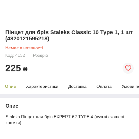
Пінцет для брів Staleks Classic 10 Type 1, 1 шт
(4820121595218)
Немає в наявності
Код: 4132
Роздріб
225
₴
Опис
Характеристики
Доставка
Оплата
Умови п
Опис
Staleks Пінцет для брів EXPERT 62 TYPE 4 (вузькі скошені
кромки)