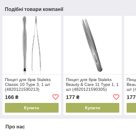
Подібні товари компанії
Пінцет для брів Staleks
Пінцет для брів Staleks
Пінц
Classic 10 Type 3, 1 шт
Beauty & Care 11 Type 1, 1
Beau
(4820121590213)
шт (4820121590305)
шт (
166
177
177
₴
₴
Купити
Купити
Про нас