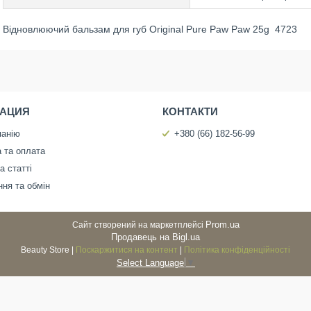
Відновлюючий бальзам для губ Original Pure Paw Paw 25g 4723
АЦИЯ
КОНТАКТИ
панію
+380 (66) 182-56-99
 та оплата
а статті
ня та обмін
Prom.ua
Сайт створений на маркетплейсі
Продавець на Bigl.ua
Beauty Store |
Поскаржитися на контент
|
Політика конфіденційності
Select Language
▼