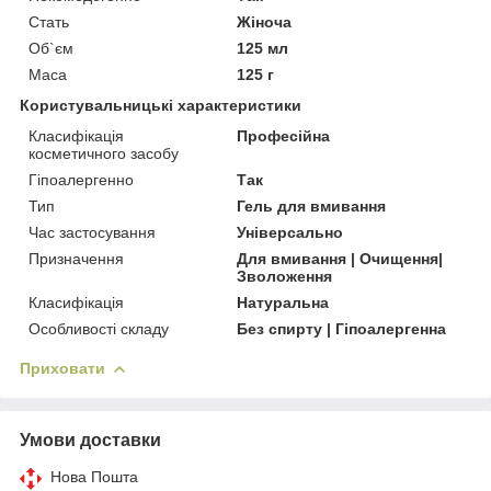
Стать
Жіноча
Об`єм
125 мл
Маса
125 г
Користувальницькі характеристики
Класифікація
Професійна
косметичного засобу
Гіпоалергенно
Так
Тип
Гель для вмивання
Час застосування
Універсально
Призначення
Для вмивання | Очищення|
Зволоження
Класифікація
Натуральна
Особливості складу
Без спирту | Гіпоалергенна
Приховати
Умови доставки
Нова Пошта