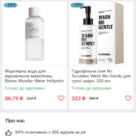
–15%
–15%
Міцелярна вода для
Гідрофільна олія Mr.
відновлення мікробіому
Scrubber Wash Me Gently для
Biome Micellar Water Hollyskin
сухої шкіри, 150 мл
60 мл(4823109704770)
(4820200230214)
Готово до відправки
Готово до відправки
86,70
323
₴
₴
102 ₴
380 ₴
Про нас
94% позитивних з 366 відгуків за рік