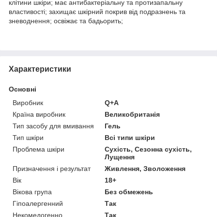
клітини шкіри; має антибактеріальну та протизапальну
властивості; захищає шкірний покрив від подразнень та
зневоднення; освіжає та бадьорить;
Характеристики
Основні
Виробник
Q+A
Країна виробник
Великобританія
Тип засобу для вмивання
Гель
Тип шкіри
Всі типи шкіри
Проблема шкіри
Сухість, Сезонна сухість,
Лущення
Призначення і результат
Живлення, Зволоження
Вік
18+
Вікова група
Без обмежень
Гіпоалергенний
Так
Некомедогенно
Так