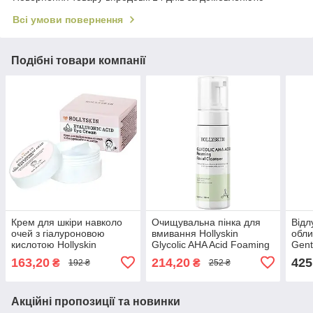
Всі умови повернення
Подібні товари компанії
Крем для шкіри навколо
Очищувальна пінка для
Відл
очей з гіалуроновою
вмивання Hollyskin
обли
кислотою Hollyskin
Glycolic AHA Acid Foaming
Gent
Hyaluronic Acid Eye Cream,
Facial Cleanser, 150 мл
125 
163,20
214,20
425
₴
₴
192 ₴
252 ₴
10 мл (4823109700666)
(4823109700222)
Акційні пропозиції та новинки