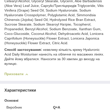
Cetearyl Alcohol, Glyceryl Stearate, Glycerin, Aloe Barbadensis
(Aloe Vera) Leaf Juice, Caprylic/Тригліцеридів Triglyceride, Vitis
Vinifera (Grape) Seed Oil, Sodium Hyaluronate, Sodium
Hyaluronate Crosspolymer, Polyglutamic Acid, Simmondsia
Chinensis (Jojoba) Seed Oil, Hydrolyzed Rice Bran Extract,
Sucrose Stearate, Sodium Stearoyl Натрію, Tocopherol,
Propanediol, Benzyl Alcohol, Sodium Benzoate, Xanthan Gum,
Coco-Glucoside, Coconut Alcohol, Dehydroacetic Acid, Lonicera
Caprifolium (Honeysuckle) Flower Extract, Lonicera Japonica
(Honeysuckle) Flower Extract, Citric Acid.
Спосіб застосування:
невелику кількість крему Hyaluronic
Acid Daily Moisturiser нанесіть на обличчя по масажних лініях.
Дайте йому вбратися. Наносити за 30 хвилин до виходу на
вулицю.
Приховати
Характеристики
Основні
Виробник
Q+A