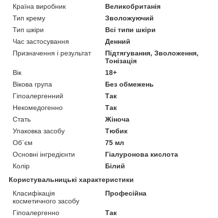
Країна виробник
Великобританія
Тип крему
Зволожуючий
Тип шкіри
Всі типи шкіри
Час застосування
Денний
Призначення і результат
Підтягування, Зволоження,
Тонізація
Вік
18+
Вікова група
Без обмежень
Гіпоалергенний
Так
Некомедогенно
Так
Стать
Жіноча
Упаковка засобу
Тюбик
Об`єм
75 мл
Основні інгредієнти
Гіалуронова кислота
Колір
Білий
Користувальницькі характеристики
Класифікація
Професійна
косметичного засобу
Гіпоалергенно
Так