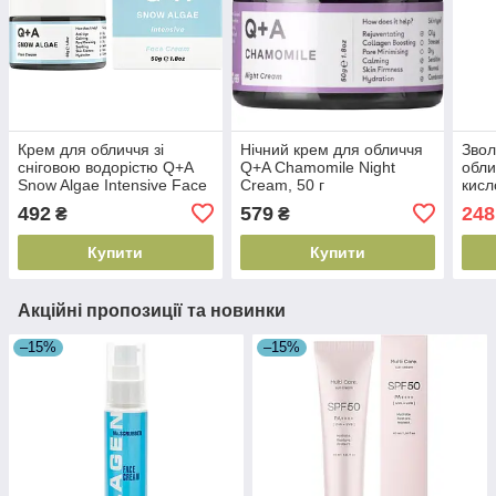
Крем для обличчя зі
Нічний крем для обличчя
Звол
сніговою водорістю Q+A
Q+A Chamomile Night
обли
Snow Algae Intensive Face
Cream, 50 г
кисл
Cream, 50 г
(5060486262038)
Hyal
492
579
248
₴
₴
(5060486264001)
Crea
(482
Купити
Купити
Акційні пропозиції та новинки
–15%
–15%