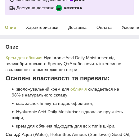
Доступна доставка
Опис
Характеристики
Доставка
Оплата
Умови п
Опис
Крем для обличчя
Hyaluronic Acid Daily Moisturiser від
великобританського бренду Q+A забезпечить інтенсивне
зволоження та омолодження шкіри.
Основні властивості та переваги:
зволожувальний крем для
обличчя
складається на
98% з натурального складу;
має заспокійливу та надає ефектами;
Hyaluronic Acid Daily Moisturiser відновлює пружність
шкіри;
крем для обличчя підходить для всіх типів шкіри.
Склад:
Aqua (Water), Helianthus Annuus (Sunflower) Seed Oil,