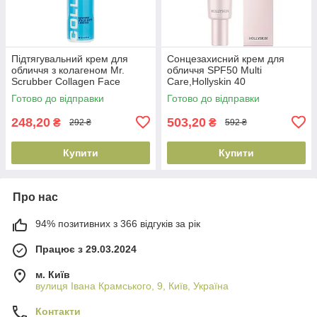
Підтягувальний крем для
Сонцезахисний крем для
обличчя з колагеном Mr.
обличчя SPF50 Multi
Scrubber Collagen Face
Care,Hollyskin 40
Cream, 50 мл
ml(4823109704428)
Готово до відправки
Готово до відправки
(4823109700581)
248,20
503,20
₴
₴
292 ₴
592 ₴
Купити
Купити
Про нас
94% позитивних з 366 відгуків за рік
Працює з 29.03.2024
м. Київ
вулиця Івана Крамського, 9, Київ, Україна
Контакти