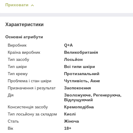
Приховати
Характеристики
Основні атрибути
Виробник
Q+A
Країна виробник
Великобританія
Тип засобу
Лосьйон
Тип шкіри
Всі типи шкіри
Тип крему
Протизапальний
Проблема і стан шкіри
Чутливість, Акне
Призначення і результат
Заспокоєння
Дія
Зволожуюче, Регенеруюча,
Відлущуючий
Консистенція засобу
Кремоподібна
Тип лосьйону за складом
Кислі
Стать
Жіноча
Вік
18+