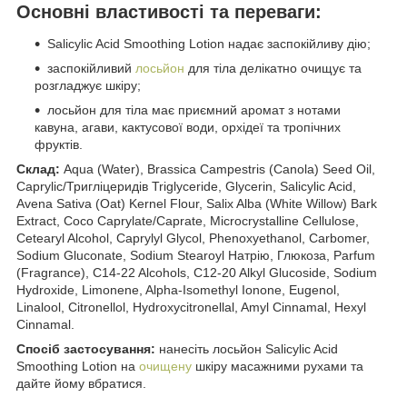
Основні властивості та переваги:
Salicylic Acid Smoothing Lotion надає заспокійливу дію;
заспокійливий
лосьйон
для тіла делікатно очищує та
розгладжує шкіру;
лосьйон для тіла має приємний аромат з нотами
кавуна, агави, кактусової води, орхідеї та тропічних
фруктів.
Склад:
Aqua (Water), Brassica Campestris (Canola) Seed Oil,
Caprylic/Тригліцеридів Triglyceride, Glycerin, Salicylic Acid,
Avena Sativa (Oat) Kernel Flour, Salix Alba (White Willow) Bark
Extract, Coco Caprylate/Caprate, Microcrystalline Cellulose,
Cetearyl Alcohol, Caprylyl Glycol, Phenoxyethanol, Carbomer,
Sodium Gluconate, Sodium Stearoyl Натрію, Глюкоза, Parfum
(Fragrance), C14-22 Alcohols, C12-20 Alkyl Glucoside, Sodium
Hydroxide, Limonene, Alpha-Isomethyl Ionone, Eugenol,
Linalool, Citronellol, Hydroxycitronellal, Amyl Cinnamal, Hexyl
Cinnamal.
Спосіб застосування:
нанесіть лосьйон Salicylic Acid
Smoothing Lotion на
очищену
шкіру масажними рухами та
дайте йому вбратися.