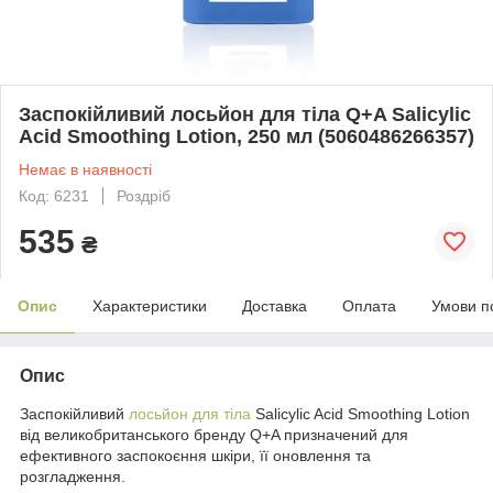
Заспокійливий лосьйон для тіла Q+A Salicylic
Acid Smoothing Lotion, 250 мл (5060486266357)
Немає в наявності
Код: 6231
Роздріб
535
₴
Опис
Характеристики
Доставка
Оплата
Умови п
Опис
Заспокійливий
лосьйон для тіла
Salicylic Acid Smoothing Lotion
від великобританського бренду Q+A призначений для
ефективного заспокоєння шкіри, її оновлення та
розгладження.