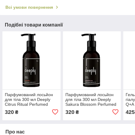
Всі умови повернення
Подібні товари компанії
Парфумований лосьйон
Парфумований лосьйон
Гель
для тіла 300 мл Deeply
для тіла 300 мл Deeply
гіал
Citrus Ritual Perfumed
Sakura Blossom Perfumed
Q+A 
Body
Body
Clea
320
320
425
₴
₴
Lotion(4820200424613)
Lotion(4820200424484)
(506
Про нас