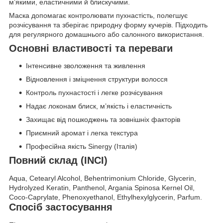
м’якими, еластичними й блискучими.
Маска допомагає контролювати пухнастість, полегшує
розчісування та зберігає природну форму кучерів. Підходить
для регулярного домашнього або салонного використання.
Основні властивості та переваги
Інтенсивне зволоження та живлення
Відновлення і зміцнення структури волосся
Контроль пухнастості і легке розчісування
Надає локонам блиск, м’якість і еластичність
Захищає від пошкоджень та зовнішніх факторів
Приємний аромат і легка текстура
Професійна якість Sinergy (Італія)
Повний склад (INCI)
Aqua, Cetearyl Alcohol, Behentrimonium Chloride, Glycerin,
Hydrolyzed Keratin, Panthenol, Argania Spinosa Kernel Oil,
Coco-Caprylate, Phenoxyethanol, Ethylhexylglycerin, Parfum.
Спосіб застосування