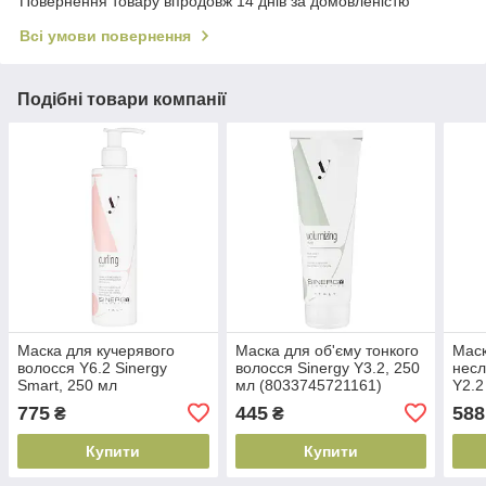
Повернення товару впродовж 14 днів за домовленістю
Всі умови повернення
Подібні товари компанії
Маска для кучерявого
Маска для об'єму тонкого
Маск
волосся Y6.2 Sinergy
волосся Sinergy Y3.2, 250
несл
Smart, 250 мл
мл (8033745721161)
Y2.2
(8033745721789)
(803
775
445
588
₴
₴
Купити
Купити