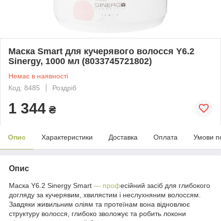
Маска Smart для кучерявого волосся Y6.2
Sinergy, 1000 мл (8033745721802)
Немає в наявності
Код: 8485
Роздріб
1 344
₴
Опис
Характеристики
Доставка
Оплата
Умови п
Опис
Маска Y6.2 Sinergy Smart
— проф
есійний засіб для глибокого
догляду за кучерявим, хвилястим і неслухняним волоссям.
Завдяки живильним оліям та протеїнам вона відновлює
структуру волосся, глибоко зволожує та робить локони