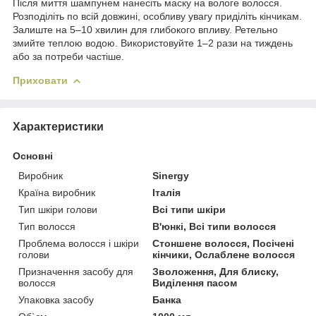
Після миття шампунем нанесіть маску на вологе волосся.
Розподіліть по всій довжині, особливу увагу приділіть кінчикам.
Залиште на 5–10 хвилин для глибокого впливу. Ретельно
змийте теплою водою. Використовуйте 1–2 рази на тиждень
або за потреби частіше.
Приховати
Характеристики
Основні
Виробник
Sinergy
Країна виробник
Італія
Тип шкіри голови
Всі типи шкіри
Тип волосся
В'юнкі, Всі типи волосся
Проблема волосся і шкіри
Стоншене волосся, Посічені
голови
кінчики, Ослаблене волосся
Призначення засобу для
Зволоження, Для блиску,
волосся
Виділення пасом
Упаковка засобу
Банка