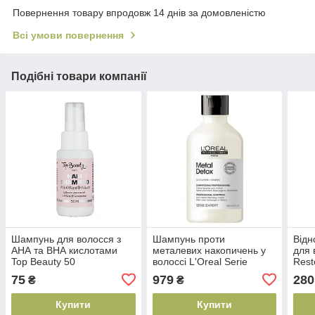
Повернення товару впродовж 14 днів за домовленістю
Всі умови повернення
Подібні товари компанії
Шампунь для волосся з
Шампунь проти
Від
АНА та ВНА кислотами
металевих накопичень у
для 
Top Beauty 50
волоссі L'Oreal Serie
Rest
мл(4820169186621)
Expert Metal Detox, 300 мл
(482
75
979
280
₴
₴
(30158078)
Купити
Купити