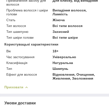
Призначення засобу для
Для блиску, Від випадіння
волосся
Проблема волосся і шкіри
Випадіння волосся,
голови
Ламкість
Стать
Жіноча
Тип волосся
Всі типи волосся
Тип шампуню
Захисний
Тип шкіри голови
Всі типи шкіри
Користувацькі характеристики
Вік
18+
Час застосування
Універсально
Класифікація
Натуральна
Тип
Шампунь
Ефект для волосся
Відновлення, Очищення,
Живлення, Зволоження
Приховати
Умови доставки