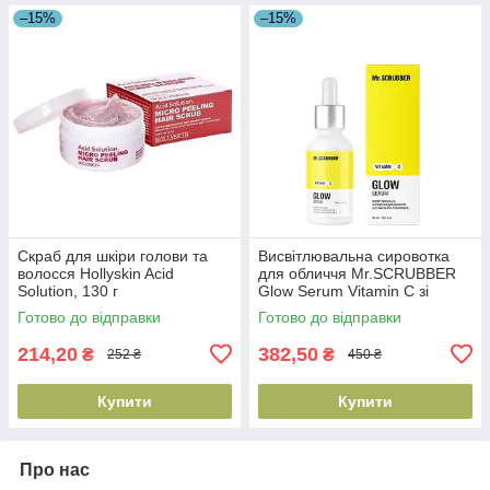
–15%
–15%
Скраб для шкіри голови та
Висвітлювальна сировотка
волосся Hollyskin Acid
для обличчя Mr.SCRUBBER
Solution, 130 г
Glow Serum Vitamin C зі
(4823109701144)
стабільним вітаміном С 30
Готово до відправки
Готово до відправки
мл(4823109702417)
214,20
382,50
₴
₴
252 ₴
450 ₴
Купити
Купити
Про нас