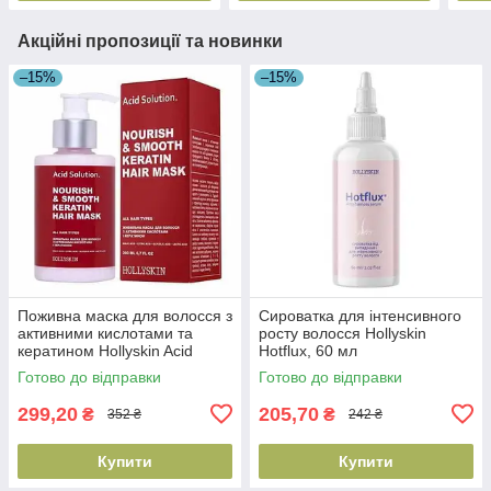
Акційні пропозиції та новинки
–15%
–15%
Поживна маска для волосся з
Сироватка для інтенсивного
активними кислотами та
росту волосся Hollyskin
кератином Hollyskin Acid
Hotflux, 60 мл
Solution, 200 мл
(4820200411156)
Готово до відправки
Готово до відправки
(4823109701120)
299,20
205,70
₴
₴
352 ₴
242 ₴
Купити
Купити