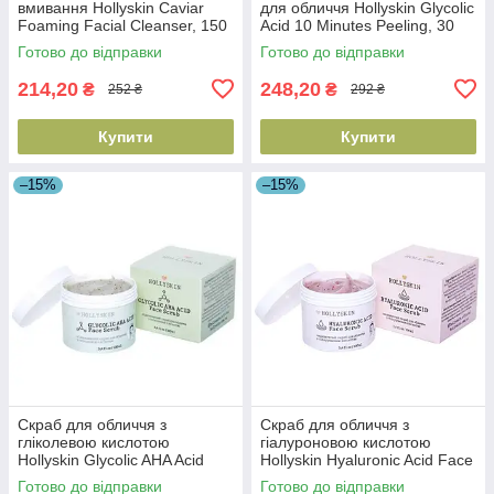
вмивання Hollyskin Caviar
для обличчя Hollyskin Glycolic
Foaming Facial Cleanser, 150
Acid 10 Minutes Peeling, 30
мл (4823109700239)
мл (4820200411057)
Готово до відправки
Готово до відправки
214,20
248,20
₴
₴
252 ₴
292 ₴
Купити
Купити
–15%
–15%
Скраб для обличчя з
Скраб для обличчя з
гліколевою кислотою
гіалуроновою кислотою
Hollyskin Glycolic AHA Acid
Hollyskin Hyaluronic Acid Face
Face Scrub, 100 мл
Scrub, 100 мл
Готово до відправки
Готово до відправки