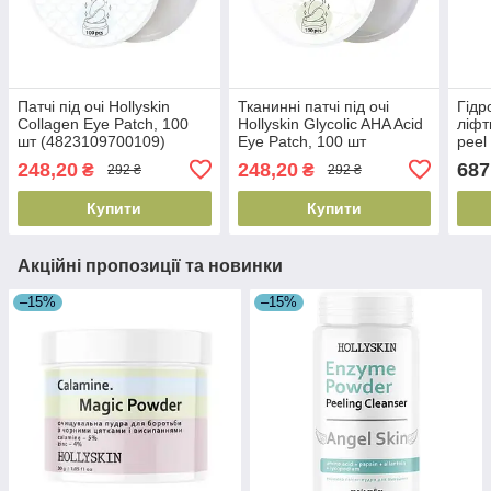
Патчі під очі Hollyskin
Тканинні патчі під очі
Гідр
Collagen Eye Patch, 100
Hollyskin Glycolic AHA Acid
ліфт
шт (4823109700109)
Eye Patch, 100 шт
peel
(4823109700123)
Lift
248,20
248,20
687
₴
₴
292 ₴
292 ₴
шт (
Купити
Купити
Акційні пропозиції та новинки
–15%
–15%