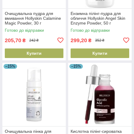
Очищувальна пудра для
Ензимна пілінг-пудра для
вмивання Hollyskin Calamine
обличчя Hollyskin Angel Skin
Magic Powder, 30 г
Enzyme Powder, 50 г
(4823109701205)
(4823109701106)
Готово до відправки
Готово до відправки
205,70
299,20
₴
₴
242 ₴
352 ₴
Купити
Купити
–15%
–15%
Очищувальна пінка для
Кислотна пілінг-сироватка