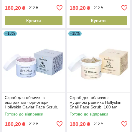
(4823109700727)
(4823109700710)
180,20
180,20
₴
₴
212 ₴
212 ₴
Купити
Купити
–15%
–15%
Скраб для обличчя з
Скраб для обличчя з
екстрактом чорної ікри
муцином равлика Hollyskin
Hollyskin Caviar Face Scrub,
Snail Face Scrub, 100 мл
100 мл (4823109700703)
(4823109700697)
Готово до відправки
Готово до відправки
180,20
180,20
₴
₴
212 ₴
212 ₴