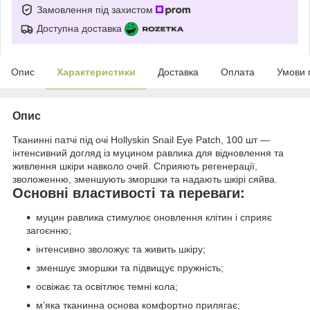
Замовлення під захистом
Доступна доставка
Опис
Характеристики
Доставка
Оплата
Умови 
Опис
Тканинні патчі під очі Hollyskin Snail Eye Patch, 100 шт —
інтенсивний догляд із муцином равлика для відновлення та
живлення шкіри навколо очей. Сприяють регенерації,
зволоженню, зменшують зморшки та надають шкірі сяйва.
Основні властивості та переваги:
муцин равлика стимулює оновлення клітин і сприяє
загоєнню;
інтенсивно зволожує та живить шкіру;
зменшує зморшки та підвищує пружність;
освіжає та освітлює темні кола;
м’яка тканинна основа комфортно прилягає;