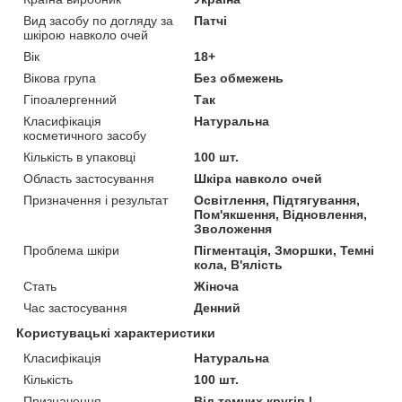
Вид засобу по догляду за
Патчі
шкірою навколо очей
Вік
18+
Вікова група
Без обмежень
Гіпоалергенний
Так
Класифікація
Натуральна
косметичного засобу
Кількість в упаковці
100 шт.
Область застосування
Шкіра навколо очей
Призначення і результат
Освітлення, Підтягування,
Пом'якшення, Відновлення,
Зволоження
Проблема шкіри
Пігментація, Зморшки, Темні
кола, В'ялість
Стать
Жіноча
Час застосування
Денний
Користувацькі характеристики
Класифікація
Натуральна
Кількість
100 шт.
Призначення
Від темних кругів |