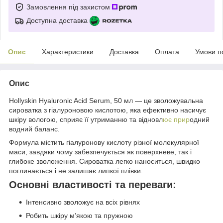
Замовлення під захистом
Доступна доставка
Опис
Характеристики
Доставка
Оплата
Умови п
Опис
Hollyskin Hyaluronic Acid Serum, 50 мл — це зволожувальна
сироватка з гіалуроновою кислотою, яка ефективно насичує
шкіру вологою, сприяє її утриманню та відновл
ює прир
одний
водний баланс.
Формула містить гіалуронову кислоту різної молекулярної
маси, завдяки чому забезпечується як поверхневе, так і
глибоке зволоження. Сироватка легко наноситься, швидко
поглинається і не залишає липкої плівки.
Основні властивості та переваги:
Інтенсивно зволожує на всіх рівнях
Робить шкіру м’якою та пружною