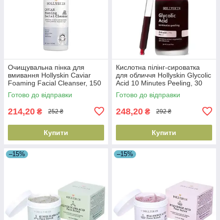
Очищувальна пінка для
Кислотна пілінг-сироватка
вмивання Hollyskin Caviar
для обличчя Hollyskin Glycolic
Foaming Facial Cleanser, 150
Acid 10 Minutes Peeling, 30
мл (4823109700239)
мл (4820200411057)
Готово до відправки
Готово до відправки
214,20
248,20
₴
₴
252 ₴
292 ₴
Купити
Купити
–15%
–15%