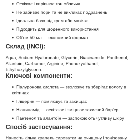
Освіжає і вирівнює тон обличчя
Не забиває пори та не викликає подразнень
Ідеальна база під крем або макіяж
Підходить для щоденного використання
Об’єм 50 мл — економний формат
Склад (INCI):
Aqua, Sodium Hyaluronate, Glycerin, Niacinamide, Panthenol,
Allantoin, Carbomer, Arginine, Phenoxyethanol,
Ethylhexylglycerin.
Ключові компоненти:
Гіалуронова кислота — зволожує та зберігає вологу в
клітинах
Гліцерин — пом’якшує та захищає
Ніацинамід — освітлює і зміцнює захисний бар’єр
Пантенол та алантоїн — заспокоюють чутливу шкіру
Спосіб застосування:
Нанесіть кілька крапель сироватки на очищену і тонізовану