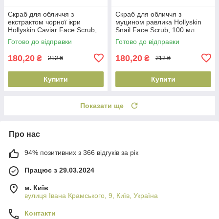
Скраб для обличчя з
Скраб для обличчя з
екстрактом чорної ікри
муцином равлика Hollyskin
Hollyskin Caviar Face Scrub,
Snail Face Scrub, 100 мл
100 мл (4823109700703)
(4823109700697)
Готово до відправки
Готово до відправки
180,20
180,20
₴
₴
212 ₴
212 ₴
Купити
Купити
Показати ще
Про нас
94% позитивних з 366 відгуків за рік
Працює з 29.03.2024
м. Київ
вулиця Івана Крамського, 9, Київ, Україна
Контакти