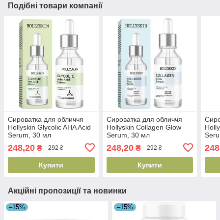
Подібні товари компанії
Сироватка для обличчя
Сироватка для обличчя
Сиро
Hollyskin Glycolic AHA Acid
Hollyskin Collagen Glow
Holl
Serum, 30 мл
Serum, 30 мл
Seru
(4823109700253)
(4823109700277)
(482
248,20
248,20
248
₴
₴
292 ₴
292 ₴
Купити
Купити
Акційні пропозиції та новинки
–15%
–15%