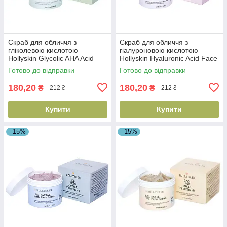
Скраб для обличчя з
Скраб для обличчя з
гліколевою кислотою
гіалуроновою кислотою
Hollyskin Glycolic AHA Acid
Hollyskin Hyaluronic Acid Face
Face Scrub, 100 мл
Scrub, 100 мл
Готово до відправки
Готово до відправки
(4823109700727)
(4823109700710)
180,20
180,20
₴
₴
212 ₴
212 ₴
Купити
Купити
–15%
–15%