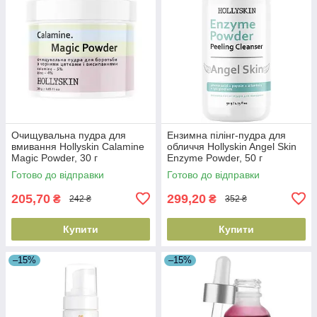
Очищувальна пудра для
Ензимна пілінг-пудра для
вмивання Hollyskin Calamine
обличчя Hollyskin Angel Skin
Magic Powder, 30 г
Enzyme Powder, 50 г
(4823109701205)
(4823109701106)
Готово до відправки
Готово до відправки
205,70
299,20
₴
₴
242 ₴
352 ₴
Купити
Купити
–15%
–15%