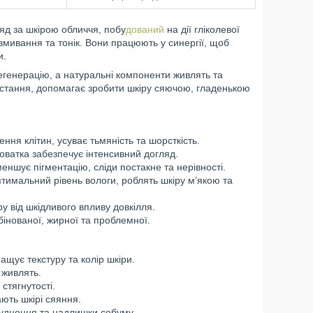
ляд за шкірою обличчя, побу
дований
на дії гліколевої
 вмивання та тонік. Вони працюють у синергії, щоб
и.
егенерацію, а натуральні компоненти живлять та
истання, допомагає зробити шкіру сяючою, гладенькою
ня клітин, усуває тьмяність та шорсткість.
роватка забезпечує інтенсивний догляд.
ншує пігментацію, сліди постакне та нерівності.
тимальний рівень вологи, роблять шкіру м’якою та
у від шкідливого впливу довкілля.
інованої, жирної та проблемної.
ащує текстуру та колір шкіри.
 живлять.
 стягнутості.
ють шкірі сяяння.
уднення та надлишки себуму.