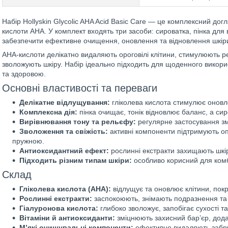
Набір Hollyskin Glycolic AHA Acid Basic Care — це комплексний дог
кислоти AHA. У комплект входять три засоби: сироватка, пінка для
забезпечити ефективне очищення, оновлення та відновлення шкір
AHA-кислоти делікатно видаляють ороговілі клітини, стимулюють р
зволожують шкіру. Набір ідеально підходить для щоденного викор
та здоровою.
Основні властивості та переваги
Делікатне відлущування:
гліколева кислота стимулює оновлен
Комплексна дія:
пінка очищає, тонік відновлює баланс, а си
Вирівнювання тону та рельєфу:
регулярне застосування зме
Зволоження та свіжість:
активні компоненти підтримують оп
пружною.
Антиоксидантний ефект:
рослинні екстракти захищають шкір
Підходить різним типам шкіри:
особливо корисний для комб
Склад
Гліколева кислота (AHA):
відлущує та оновлює клітини, покр
Рослинні екстракти:
заспокоюють, знімають подразнення та
Гіалуронова кислота:
глибоко зволожує, запобігає сухості та
Вітаміни й антиоксиданти:
зміцнюють захисний бар’єр, дода
М’які очищувальні компоненти:
ефективно видаляють забр