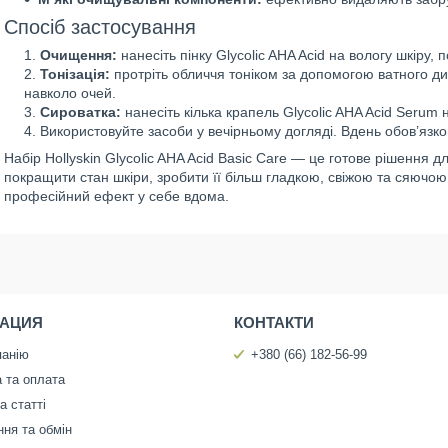
Спосіб застосування
Очищення:
нанесіть пінку Glycolic AHA Acid на вологу шкіру
Тонізація:
протріть обличчя тоніком за допомогою ватного ди
навколо очей.
Сироватка:
нанесіть кілька крапель Glycolic AHA Acid Serum н
Використовуйте засоби у вечірньому догляді. Вдень обов’язк
Набір Hollyskin Glycolic AHA Acid Basic Care — це готове рішення 
покращити стан шкіри, зробити її більш гладкою, свіжою та сяючою
професійний ефект у себе вдома.
АЦИЯ
КОНТАКТИ
панію
+380 (66) 182-56-99
 та оплата
а статті
ня та обмін