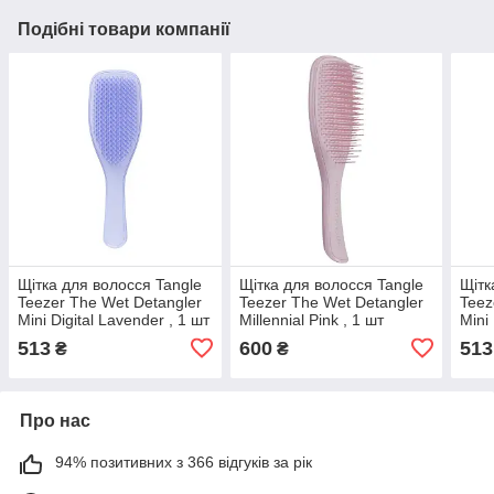
Подібні товари компанії
Щітка для волосся Tangle
Щітка для волосся Tangle
Щітк
Teezer The Wet Detangler
Teezer The Wet Detangler
Teez
Mini Digital Lavender , 1 шт
Millennial Pink , 1 шт
Mini
(5060926681672)
(5060173376239)
шт (
513
600
513
₴
₴
Про нас
94% позитивних з 366 відгуків за рік