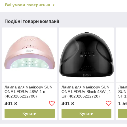
Всі умови повернення
Подібні товари компанії
Лампа для манікюру SUN
Лампа для манікюру SUN
Ламп
ONE LED/UV 48W, 1 шт
ONE LED/UV Black 48W , 1
SUN
(4820265222780)
шт (4820265222728)
5T 1
(482
401
401
1 5
₴
₴
Купити
Купити