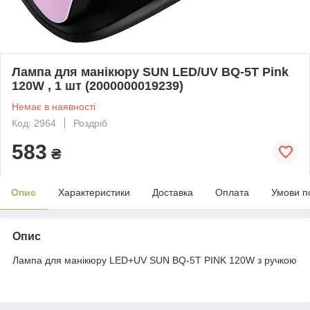
Лампа для манікюру SUN LED/UV BQ-5T Pink
120W , 1 шт (2000000019239)
Немає в наявності
Код: 2964
Роздріб
583
₴
Опис
Характеристики
Доставка
Оплата
Умови п
Опис
Лампа для манікюру LED+UV SUN BQ-5T PINK 120W з ручкою