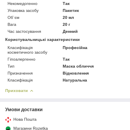
Некомедогенно
Так
Упаковка засобу
Пакетик
Об`єм
20 мл
Вага
20 г
Час застосування
Денний
Користувальницькі характеристики
Класифікація
Професійна
косметичного засобу
Гіпоалергенно
Так
Тип
Маска обличчя
Призначення
Відновлення
Класифікація
Натуральна
Приховати
Умови доставки
Нова Пошта
Магазини Rozetka