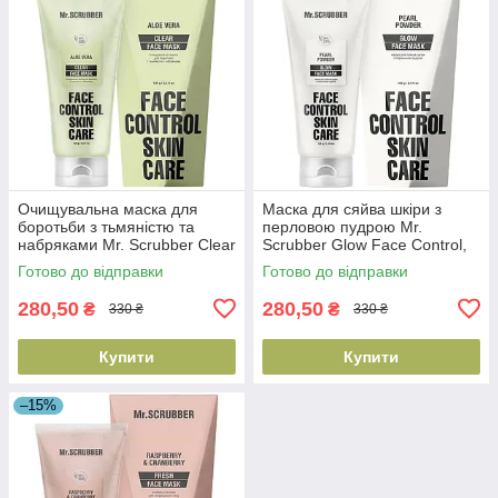
Очищувальна маска для
Маска для сяйва шкіри з
боротьби з тьмяністю та
перловою пудрою Mr.
набряками Mr. Scrubber Clear
Scrubber Glow Face Control,
Face Control, 100 мл
100 мл (4823109701472)
Готово до відправки
Готово до відправки
(4823109701465)
280,50
280,50
₴
₴
330 ₴
330 ₴
Купити
Купити
–15%