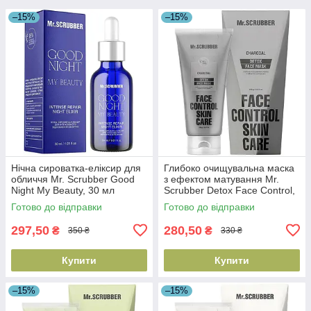
–15%
–15%
Нічна сироватка-еліксир для
Глибоко очищувальна маска
обличчя Mr. Scrubber Good
з ефектом матування Mr.
Night My Beauty, 30 мл
Scrubber Detox Face Control,
(4823109701304)
100 мл (4823109701496)
Готово до відправки
Готово до відправки
297,50
280,50
₴
₴
350 ₴
330 ₴
Купити
Купити
–15%
–15%