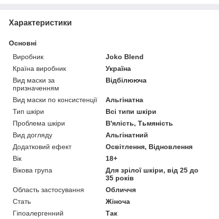
Характеристики
Основні
Виробник
Joko Blend
Країна виробник
Україна
Вид маски за
Відбілююча
призначенням
Вид маски по консистенції
Альгінатна
Тип шкіри
Всі типи шкіри
Проблема шкіри
В'ялість, Тьмяність
Вид догляду
Альгінатний
Додатковий ефект
Освітлення, Відновлення
Вік
18+
Вікова група
Для зрілої шкіри, від 25 до
35 років
Область застосування
Обличчя
Стать
Жіноча
Гіпоалергенний
Так