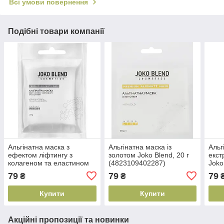
Всі умови повернення
Подібні товари компанії
Альгінатна маска з
Альгінатна маска із
Альг
ефектом ліфтингу з
золотом Joko Blend, 20 г
екст
колагеном та еластином
(4823109402287)
Joko
Joko Blend, 20 г
(482
79
79
79
₴
₴
(4823109401914)
Купити
Купити
Акційні пропозиції та новинки